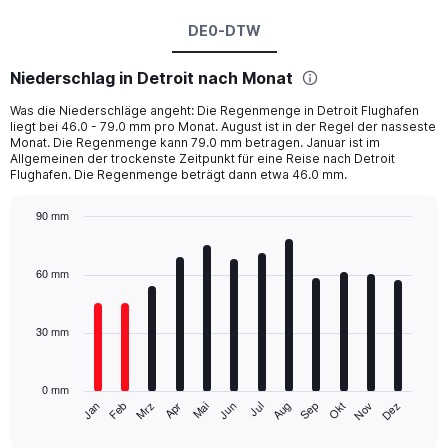
DE0-DTW
Niederschlag in Detroit nach Monat
Was die Niederschläge angeht: Die Regenmenge in Detroit Flughafen
liegt bei 46.0 - 79.0 mm pro Monat. August ist in der Regel der nasseste
Monat. Die Regenmenge kann 79.0 mm betragen. Januar ist im
Allgemeinen der trockenste Zeitpunkt für eine Reise nach Detroit
Flughafen. Die Regenmenge beträgt dann etwa 46.0 mm.
90 mm
Bar
Chart
graphic.
chart
with
60 mm
12
bars.
30 mm
The
chart
has
0 mm
1
Mrz
Jun
Sep
Dez
Jan
Apr
Jul
Okt
Feb
Mai
Aug
Nov
X
End
of
axis
interactive