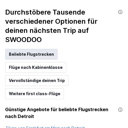
displaying
categories.
Durchstöbere Tausende
Range:
verschiedener Optionen für
14
categories.
deinen nächsten Trip auf
The
chart
SWOODOO
has
1
Y
Beliebte Flugstrecken
axis
displaying
Flüge nach Kabinenklasse
values.
Range:
-10
Vervollständige deinen Trip
to
30.
Weitere first class-Flüge
Günstige Angebote für beliebte Flugstrecken
nach Detroit