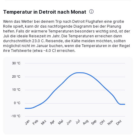
displaying
chart
categories.
Temperatur in Detroit nach Monat
Range:
12
Wenn das Wetter bei deinem Trip nach Detroit Flughafen eine große
categories.
Rolle spielt, kann dir das nachfolgende Diagramm bei der Planung
The
helfen. Falls dir wärmere Temperaturen besonders wichtig sind, ist der
chart
Juli die ideale Reisezeit im Jahr. Die Temperaturen erreichen dann
durchschnittlich 23.0 C. Reisende, die Kälte meiden möchten, sollten
has
möglichst nicht im Januar buchen, wenn die Temperaturen in der Regel
1
ihre Tiefstwerte (etwa -4.0 C) erreichen.
Y
axis
30 °C
displaying
Line
values.
Chart
graphic.
chart
Range:
20 °C
with
0
14
to
data
10 °C
90.
points.
0 °C
The
chart
-10 °C
has
Jan
Feb
Mrz
Apr
Mai
Jun
Jul
Aug
Sep
Okt
Nov
Dez
1
End
of
X
interactive
axis
chart