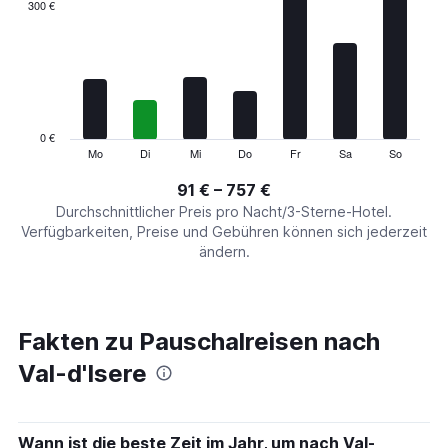
categories.
300 €
Range:
7
categories.
The
chart
has
1
0 €
Y
Mo
Di
Mi
Do
Fr
Sa
So
End
of
axis
interactive
91 € – 757 €
displaying
chart
values.
Durchschnittlicher Preis pro Nacht/3-Sterne-Hotel.
Range:
Verfügbarkeiten, Preise und Gebühren können sich jederzeit
0
ändern.
to
900.
Fakten zu Pauschalreisen nach
Val-d'Isere
Wann ist die beste Zeit im Jahr, um nach Val-