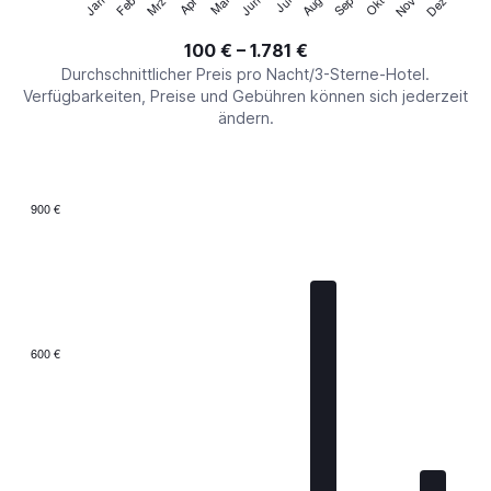
Jan
Apr
Jul
Okt
Mrz
Jun
Sep
Dez
Feb
Mai
Aug
Nov
Y
End
of
axis
interactive
100 € – 1.781 €
displaying
chart
values.
Durchschnittlicher Preis pro Nacht/3-Sterne-Hotel.
Range:
Verfügbarkeiten, Preise und Gebühren können sich jederzeit
0
ändern.
to
2400.
900 €
Bar
Chart
graphic.
chart
with
7
bars.
The
600 €
chart
has
1
X
axis
displaying