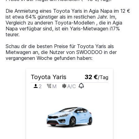
1
Y
Die Anmietung eines Toyota Yaris in Agia Napa im 12 €
axis
ist etwa 64% günstiger als im restlichen Jahr. Im,
displaying
Vergleich zu anderen Toyota-Modellen , die in Agia
values.
Napa verfügbar sind, ist ein Yaris-Mietwagen i17%
Range:
teurer.
0
to
Schau dir die besten Preise für Toyota Yaris als
60.
Mietwagen an, die Nutzer von SWOODOO in der
vergangenen Woche gefunden haben:
Toyota Yaris
32 €
/Tag
2
M
A/C