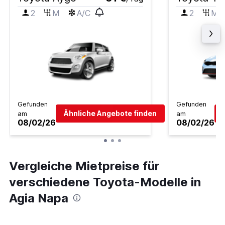
2
M
A/C
2
M
Gefunden
Gefunden
Ähnliche Angebote finden
am
am
08/02/26
08/02/26
Vergleiche Mietpreise für
verschiedene Toyota-Modelle in
Agia Napa