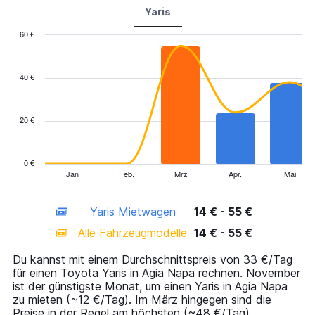
Yaris
60 €
Combination
Chart
graphic.
chart
with
40 €
2
data
series.
20 €
The
chart
has
0 €
1
Jan
Feb.
Mrz
Apr.
Mai
End
of
X
interactive
axis
chart
Yaris Mietwagen
14 € - 55 €
displaying
categories.
Alle Fahrzeugmodelle
14 € - 55 €
Range:
14
Du kannst mit einem Durchschnittspreis von 33 €/Tag
categories.
für einen Toyota Yaris in Agia Napa rechnen. November
The
ist der günstigste Monat, um einen Yaris in Agia Napa
chart
zu mieten (~12 €/Tag). Im März hingegen sind die
has
Preise in der Regel am höchsten (~48 €/Tag).