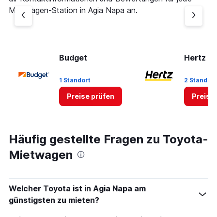
Mietwagen-Station in Agia Napa an.
Budget
Hertz
1 Standort
2 Standor
Preise prüfen
Preise
Häufig gestellte Fragen zu Toyota-
Mietwagen
Welcher Toyota ist in Agia Napa am
günstigsten zu mieten?