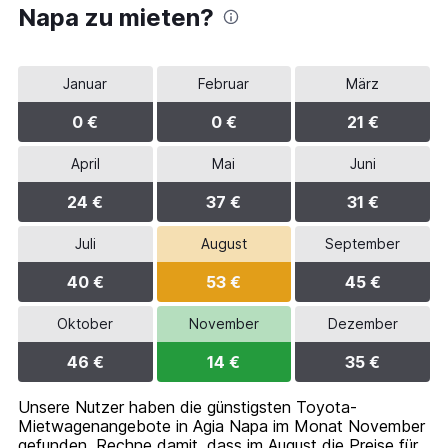
Napa zu mieten?
Januar
Februar
März
0 €
0 €
21 €
April
Mai
Juni
24 €
37 €
31 €
Juli
August
September
40 €
53 €
45 €
Oktober
November
Dezember
46 €
14 €
35 €
Unsere Nutzer haben die günstigsten Toyota-
Mietwagenangebote in Agia Napa im Monat November
gefunden. Rechne damit, dass im August die Preise für