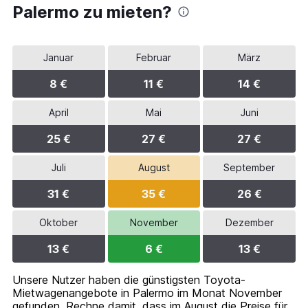
Palermo zu mieten?
Januar
Februar
März
8 €
11 €
14 €
April
Mai
Juni
25 €
27 €
27 €
Juli
August
September
31 €
35 €
26 €
Oktober
November
Dezember
13 €
6 €
13 €
Unsere Nutzer haben die günstigsten Toyota-
Mietwagenangebote in Palermo im Monat November
gefunden. Rechne damit, dass im August die Preise für