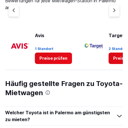
Bewertungen für jede Mietwagen-Station in Palermo
an.
Avis
Target R
1 Standort
2 Standor
Preise prüfen
Preise
Häufig gestellte Fragen zu Toyota-
Mietwagen
Welcher Toyota ist in Palermo am günstigsten
zu mieten?