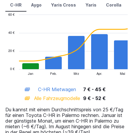
C-HR
Aygo
Yaris Cross
Yaris
Corolla
60 €
Combination
Chart
graphic.
chart
with
40 €
2
data
series.
20 €
The
chart
has
0 €
1
Jan
Feb.
Mrz
Apr.
Mai
End
of
X
interactive
axis
chart
C-HR Mietwagen
7 € - 45 €
displaying
categories.
Alle Fahrzeugmodelle
9 € - 52 €
Range:
14
Du kannst mit einem Durchschnittspreis von 25 €/Tag
categories.
für einen Toyota C-HR in Palermo rechnen. Januar ist
The
der günstigste Monat, um einen C-HR in Palermo zu
chart
mieten (~6 €/Tag). Im August hingegen sind die Preise
has
in der Regel am höchsten (~39 €/Tag).