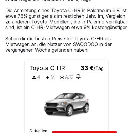
1
Y
Die Anmietung eines Toyota C-HR in Palermo im 6 € ist
axis
etwa 76% günstiger als im restlichen Jahr. Im, Vergleich
displaying
zu anderen Toyota-Modellen , die in Palermo verfügbar
values.
sind, ist ein C-HR-Mietwagen etwa 9% kostengünstiger.
Range:
0
Schau dir die besten Preise für Toyota C-HR als
to
Mietwagen an, die Nutzer von SWOODOO in der
60.
vergangenen Woche gefunden haben:
Toyota C-HR
33 €
/Tag
4
M
A/C
Gefunden