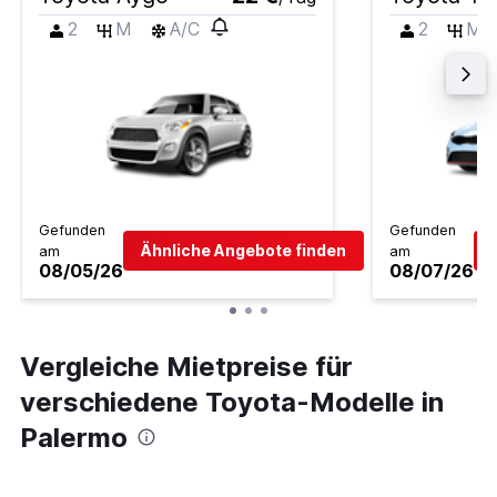
2
M
A/C
2
M
Gefunden
Gefunden
Ähnliche Angebote finden
am
am
08/05/26
08/07/26
Vergleiche Mietpreise für
verschiedene Toyota-Modelle in
Palermo