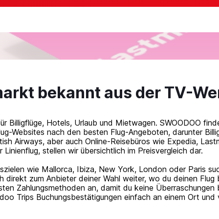
arkt bekannt aus der TV-W
Billigflüge, Hotels, Urlaub und Mietwagen. SWOODOO findet 
g-Websites nach den besten Flug-Angeboten, darunter Billigf
British Airways, aber auch Online-Reisebüros wie Expedia, Las
r Linienflug, stellen wir übersichtlich im Preisvergleich dar.
zielen wie Mallorca, Ibiza, New York, London oder Paris suc
ich direkt zum Anbieter deiner Wahl weiter, wo du deinen Fl
gsten Zahlungsmethoden an, damit du keine Überraschungen b
odoo Trips Buchungsbestätigungen einfach an einem Ort und 