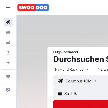
Flüge
Unterkünfte
Mietwagen
Flugsupermarkt
Pauschalreisen
Durchsuchen S
Mit KI planen
Hin- und Rückflug
1 Erw
Trips
Feedback
Sa 5.9.