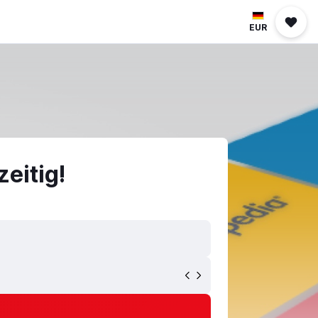
EUR
eitig!