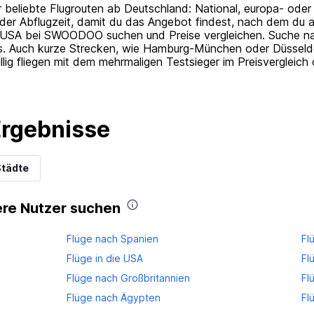
ür beliebte Flugrouten ab Deutschland: National, europa- oder
 oder Abflugzeit, damit du das Angebot findest, nach dem du 
ie USA bei SWOODOO suchen und Preise vergleichen. Suche nac
s. Auch kurze Strecken, wie Hamburg-München oder Düssel
llig fliegen mit dem mehrmaligen Testsieger im Preisvergleic
Ergebnisse
Städte
ere Nutzer suchen
Flüge nach Spanien
Fl
Flüge in die USA
Fl
Flüge nach Großbritannien
Fl
Flüge nach Ägypten
Fl