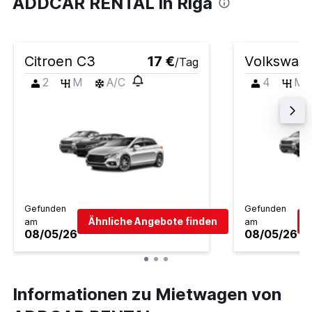
ADDCAR RENTAL in Riga
Citroen C3
17 €
Volkswage
/Tag
2
M
A/C
4
M
Gefunden
Gefunden
Ähnliche Angebote finden
am
am
08/05/26
08/05/26
Informationen zu Mietwagen von