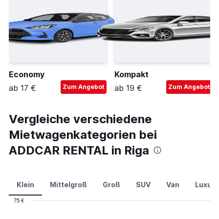
Economy
Kompakt
ab 17 €
Zum Angebot
ab 19 €
Zum Angebot
Vergleiche verschiedene
Mietwagenkategorien bei
ADDCAR RENTAL in Riga
Klein
Mittelgroß
Groß
SUV
Van
Luxus
75 €
Combination
Chart
graphic.
chart