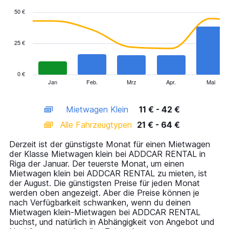
with
50 €
2
data
series.
25 €
The
chart
has
0 €
1
Jan
Feb.
Mrz
Apr.
Mai
End
of
X
interactive
axis
chart
Mietwagen Klein
11 € - 42 €
displaying
categories.
Alle Fahrzeugtypen
21 € - 64 €
Range:
14
Derzeit ist der günstigste Monat für einen Mietwagen
categories.
der Klasse Mietwagen klein bei ADDCAR RENTAL in
The
Riga der Januar. Der teuerste Monat, um einen
chart
Mietwagen klein bei ADDCAR RENTAL zu mieten, ist
has
der August. Die günstigsten Preise für jeden Monat
1
werden oben angezeigt. Aber die Preise können je
Y
nach Verfügbarkeit schwanken, wenn du deinen
axis
Mietwagen klein-Mietwagen bei ADDCAR RENTAL
displaying
buchst, und natürlich in Abhängigkeit von Angebot und
values.