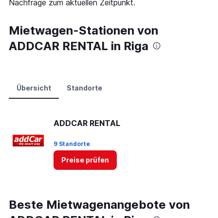
Nachfrage zum aktuellen Zeitpunkt.
Range:
0
to
Mietwagen-Stationen von
75.
ADDCAR RENTAL in Riga
Übersicht
Standorte
ADDCAR RENTAL
9 Standorte
Preise prüfen
Beste Mietwagenangebote von