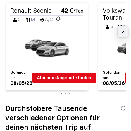
Renault Scénic
42 €
Volkswag
/Tag
Touran
5
M
A/C
5
M
Gefunden
Gefunden
Ähnliche Angebote finden
am
am
08/05/26
08/05/26
Durchstöbere Tausende
verschiedener Optionen für
deinen nächsten Trip auf