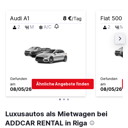
Audi A1
8 €
Fiat 500
/Tag
2
M
A/C
2
M
Gefunden
Gefunden
Ähnliche Angebote finden
am
am
08/05/26
08/05/26
Luxusautos als Mietwagen bei
ADDCAR RENTAL in Riga