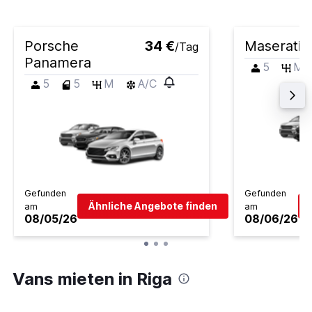
Porsche
34 €
Maserati G
/Tag
Panamera
5
M
5
5
M
A/C
Gefunden
Gefunden
Ähnliche Angebote finden
am
am
08/05/26
08/06/26
Vans mieten in Riga