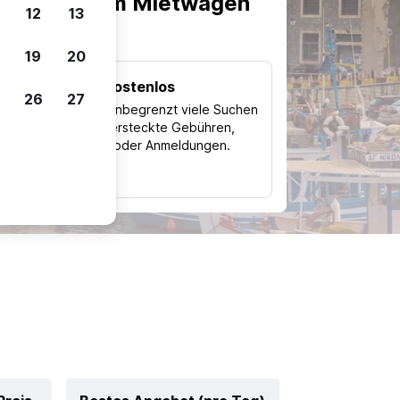
scheiden, um Mietwagen
12
13
19
20
Kostenlos
26
27
Trips
Nutze unbegrenzt viele Suchen
ohne versteckte Gebühren,
ch
Kosten oder Anmeldungen.
typ