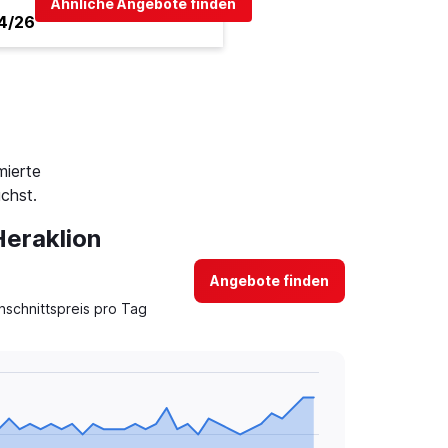
Ähnliche Angebote finden
4/26
mierte
chst.
Heraklion
Angebote finden
hschnittspreis pro Tag