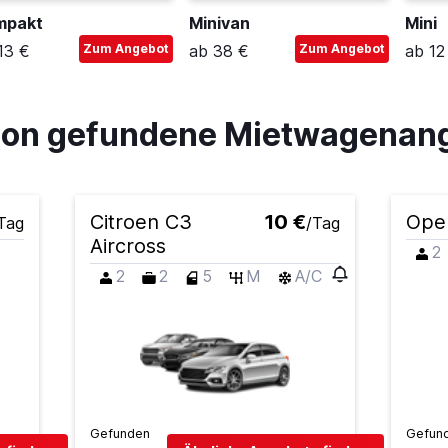
mpakt
Minivan
Mini
13 €
Zum Angebot
ab 38 €
Zum Angebot
ab 12
lion gefundene Mietwagenan
Citroen C3
10 €
Ope
Tag
/Tag
Aircross
2
2
2
5
M
A/C
Gefunden
Gefun