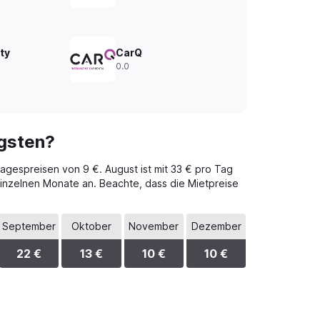
ty
CarQ
0.0
igsten?
Tagespreisen von 9 €. August ist mit 33 € pro Tag
 einzelnen Monate an. Beachte, dass die Mietpreise
.
September
Oktober
November
Dezember
22 €
13 €
10 €
10 €