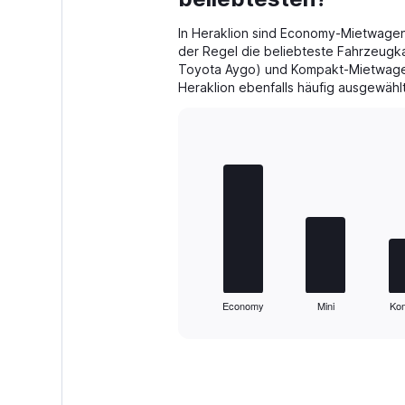
8.
In Heraklion sind Economy-Mietwagen 
der Regel die beliebteste Fahrzeugka
Toyota Aygo) und Kompakt-Mietwagen 
Heraklion ebenfalls häufig ausgewählt
Bar
Chart
graphic.
chart
with
5
bars.
The
chart
has
1
Economy
Mini
Ko
X
End
of
axis
interactive
displaying
chart
categories.
Range:
5