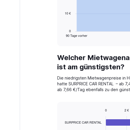
points.
10 €
The
chart
has
1
0
90 Tage vorher
X
End
of
axis
interactive
displaying
chart
categories.
Welcher Mietwagenan
Range:
91
ist am günstigsten?
categories.
The
Die niedrigsten Mietwagenpreise in H
chart
hatte SURPRICE CAR RENTAL – ab 7,4
has
ab 7,66 €/Tag ebenfalls zu den günst
1
Y
axis
displaying
0
2 €
values.
Bar
Chart
Range:
graphic.
chart
SURPRICE CAR RENTAL
with
0
4
to