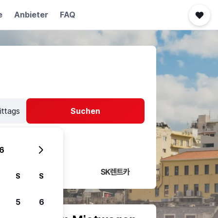
e
Anbieter
FAQ
ittags
Suchen
6
S
S
5
6