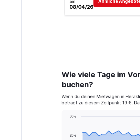
Ähnliche Angebote
am
08/04/26
Wie viele Tage im Vor
buchen?
Wenn du deinen Mietwagen in Heraklio
beträgt zu diesem Zeitpunkt 19 €. Das
30 €
Chart
Chart
graphic.
with
91
20 €
data