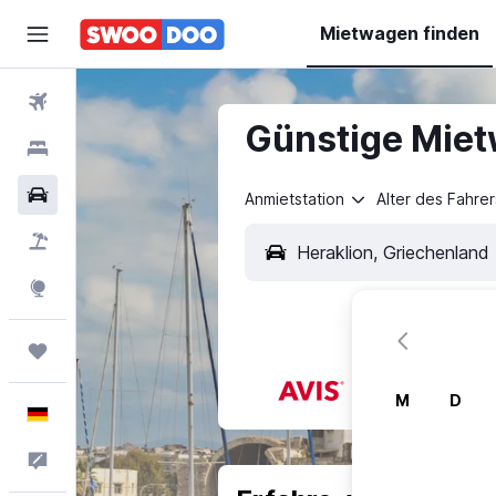
Mietwagen finden
Flüge
Günstige Miet
Hotels
Mietwagen
Anmietstation
Alter des Fahrer
Pauschalreisen
Explore
Trips
M
D
Deutsch
Feedback