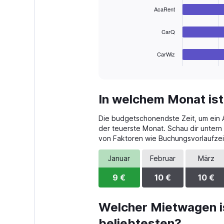
bars.
30.
AcaRent
The
CarQ
chart
has
1
CarWiz
X
End
of
axis
interactive
displaying
chart
categories.
In welchem Monat ist
Range:
4
Die budgetschonendste Zeit, um ein Au
categories.
The
der teuerste Monat. Schau dir untern 
chart
von Faktoren wie Buchungsvorlaufzei
has
1
Januar
Februar
März
Y
axis
9 €
10 €
10 €
displaying
values.
Range:
Welcher Mietwagen is
0
beliebtesten?
to