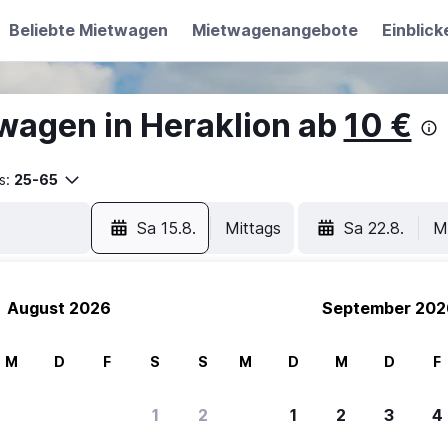
Beliebte Mietwagen
Mietwagenangebote
Einblick
wagen in Heraklion ab
10 €
s:
25-65
Sa 15.8.
Mittags
Sa 22.8.
M
August 2026
September 202
M
D
F
S
S
M
D
M
D
F
1
2
1
2
3
4