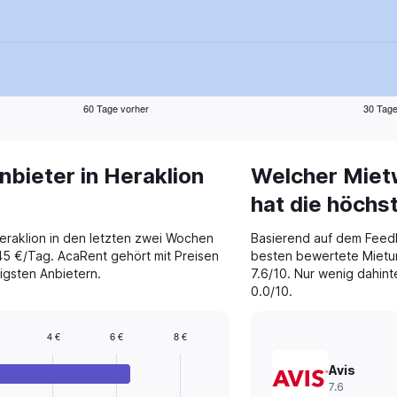
60 Tage vorher
30 Tage
bieter in Heraklion
Welcher Mietw
hat die höch
eraklion in den letzten zwei Wochen
Basierend auf dem Feed
5 €/Tag. AcaRent gehört mit Preisen
besten bewertete Mietun
igsten Anbietern.
7.6/10. Nur wenig dahint
0.0/10.
4 €
6 €
8 €
Avis
7.6