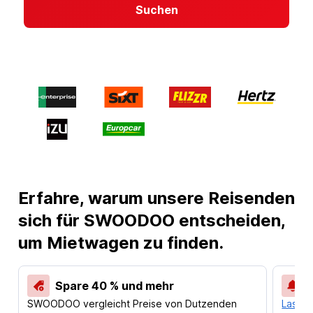
Suchen
Erfahre, warum unsere Reisenden
sich für SWOODOO entscheiden,
um Mietwagen zu finden.
Spare 40 % und mehr
SWOODOO vergleicht Preise von Dutzenden
Lass d