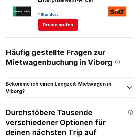
Enterprise Rent-A-Car
Si
1 Standort
2 
Preise prüfen
Häufig gestellte Fragen zur
Mietwagenbuchung in Viborg
Bekomme ich einen Langzeit-Mietwagen in
Viborg?
Durchstöbere Tausende
verschiedener Optionen für
deinen nächsten Trip auf