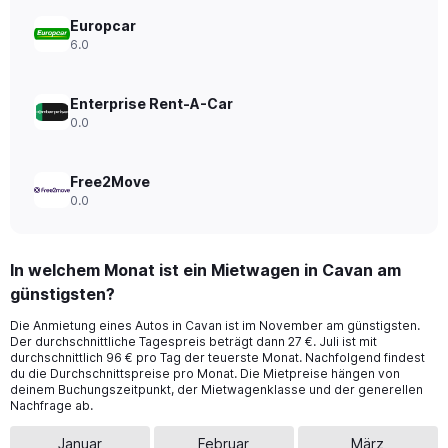
Range:
0
Europcar
to
6.0
300.
Enterprise Rent-A-Car
0.0
Free2Move
0.0
In welchem Monat ist ein Mietwagen in Cavan am
günstigsten?
Die Anmietung eines Autos in Cavan ist im November am günstigsten.
Der durchschnittliche Tagespreis beträgt dann 27 €. Juli ist mit
durchschnittlich 96 € pro Tag der teuerste Monat. Nachfolgend findest
du die Durchschnittspreise pro Monat. Die Mietpreise hängen von
deinem Buchungszeitpunkt, der Mietwagenklasse und der generellen
Nachfrage ab.
Januar
Februar
März