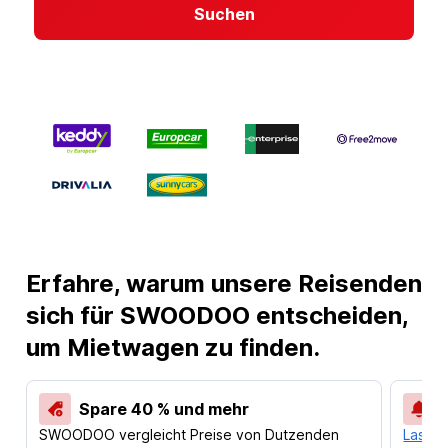
Suchen
Erfahre, warum unsere Reisenden
sich für SWOODOO entscheiden,
um Mietwagen zu finden.
Spare 40 % und mehr
SWOODOO vergleicht Preise von Dutzenden
Lass d