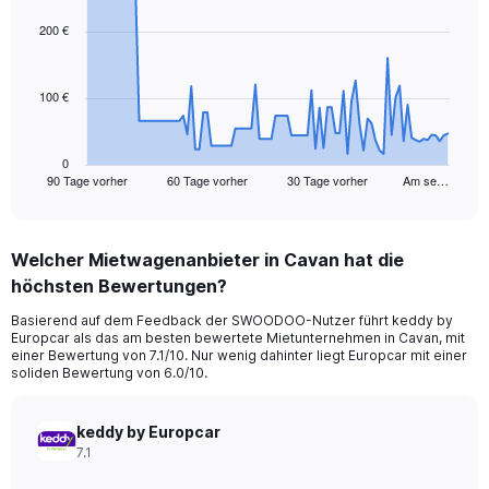
graphic.
with
91
200 €
data
points.
100 €
The
chart
has
1
0
90 Tage vorher
60 Tage vorher
30 Tage vorher
Am se…
X
End
of
axis
interactive
displaying
chart
categories.
Welcher Mietwagenanbieter in Cavan hat die
Range:
höchsten Bewertungen?
91
categories.
Basierend auf dem Feedback der SWOODOO-Nutzer führt keddy by
The
Europcar als das am besten bewertete Mietunternehmen in Cavan, mit
chart
einer Bewertung von 7.1/10. Nur wenig dahinter liegt Europcar mit einer
has
soliden Bewertung von 6.0/10.
1
Y
axis
keddy by Europcar
displaying
7.1
values.