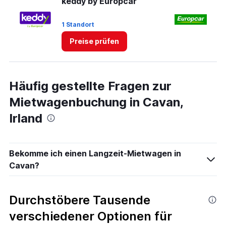
keddy by Europcar
E
0
to
4.
1 Standort
1 
Preise prüfen
Häufig gestellte Fragen zur
Mietwagenbuchung in Cavan,
Irland
Bekomme ich einen Langzeit-Mietwagen in
Cavan?
Durchstöbere Tausende
verschiedener Optionen für