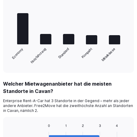
Bar
Chart
graphic.
chart
with
5
bars.
The
chart
Nutzfahrzeug
Economy
Mittelklasse
Kompakt
Standard
has
1
X
End
of
axis
interactive
displaying
chart
categories.
Welcher Mietwagenanbieter hat die meisten
Range:
Standorte in Cavan?
5
categories.
Enterprise Rent-A-Car hat 3 Standorte in der Gegend – mehr als jeder
The
andere Anbieter. Free2Move hat die zweithöchste Anzahl an Standorten
chart
in Cavan, nämlich 2.
has
1
0
1
2
3
4
Y
Bar
Chart
axis
graphic.
chart