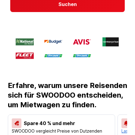
Suchen
Erfahre, warum unsere Reisenden
sich für SWOODOO entscheiden,
um Mietwagen zu finden.
Spare 40 % und mehr
SWOODOO vergleicht Preise von Dutzenden
Lass d