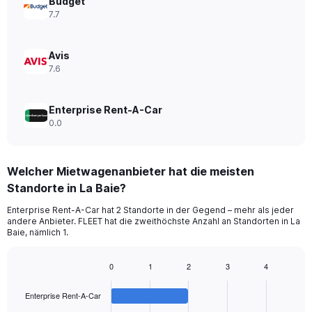
Budget
7.7
Avis
7.6
Enterprise Rent-A-Car
0.0
Welcher Mietwagenanbieter hat die meisten
Standorte in La Baie?
Enterprise Rent-A-Car hat 2 Standorte in der Gegend – mehr als jeder
andere Anbieter. FLEET hat die zweithöchste Anzahl an Standorten in La
Baie, nämlich 1.
0
1
2
3
4
Bar
Chart
graphic.
chart
Enterprise Rent-A-Car
with
4