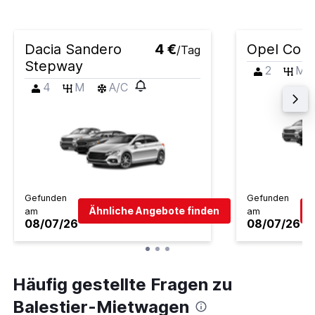
Dacia Sandero
4 €
Opel Cors
/Tag
Stepway
2
M
4
M
A/C
Gefunden
Gefunden
Ähnliche Angebote finden
am
am
08/07/26
08/07/26
Häufig gestellte Fragen zu
Balestier-Mietwagen