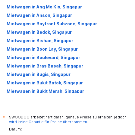
Mietwagen in Ang Mo Kio, Singapur
Mietwagen in Anson, Singapur
Mietwagen in Bayfront Subzone, Singapur
Mietwagen in Bedok, Singapur
Mietwagen in Bishan, Singapur
Mietwagen in Boon Lay, Singapur
Mietwagen in Boulevard, Singapur
Mietwagen in Bras Basah, Singapur
Mietwagen in Bugis, Singapur
Mietwagen in Bukit Batok, Singapur
Mietwagen in Bukit Merah, Singapur
Mietwagen in Bukit Panjang, Singapur
Mietwagen in Bukit Timah, Singapur
Mietwagen in Cairnhill, Singapur
SWOODOO arbeitet hart daran, genaue Preise zu erhalten, jedoch
*
wird keine Garantie für Preise übernommen
.
Mietwagen in Cecil, Singapur
Darum:
Mietwagen in Central Area, Singapur