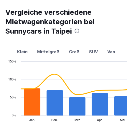
Vergleiche verschiedene
Mietwagenkategorien bei
Sunnycars in Taipei
Klein
Mittelgroß
Groß
SUV
Van
150 €
Combination
Chart
graphic.
chart
with
100 €
2
data
series.
50 €
The
chart
has
0 €
1
Jan
Feb.
Mrz
Apr.
Mai
End
of
X
interactive
axis
chart