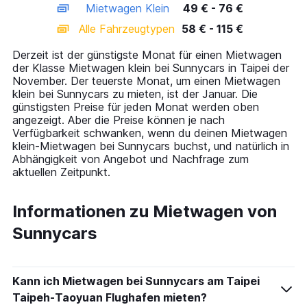
Mietwagen Klein
49 € - 76 €
displaying
categories.
Alle Fahrzeugtypen
58 € - 115 €
Range:
14
Derzeit ist der günstigste Monat für einen Mietwagen
categories.
der Klasse Mietwagen klein bei Sunnycars in Taipei der
The
November. Der teuerste Monat, um einen Mietwagen
chart
klein bei Sunnycars zu mieten, ist der Januar. Die
has
günstigsten Preise für jeden Monat werden oben
1
angezeigt. Aber die Preise können je nach
Y
Verfügbarkeit schwanken, wenn du deinen Mietwagen
axis
klein-Mietwagen bei Sunnycars buchst, und natürlich in
displaying
Abhängigkeit von Angebot und Nachfrage zum
values.
aktuellen Zeitpunkt.
Range:
0
to
Informationen zu Mietwagen von
150.
Sunnycars
Kann ich Mietwagen bei Sunnycars am Taipei
Taipeh-Taoyuan Flughafen mieten?