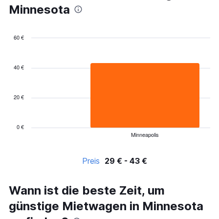
Minnesota
60 €
Bar
Chart
graphic.
chart
with
40 €
4
bars.
20 €
The
chart
has
1
0 €
Minneapolis
X
End
of
axis
interactive
displaying
chart
Preis
29 € - 43 €
categories.
Range:
4
Wann ist die beste Zeit, um
categories.
The
günstige Mietwagen in Minnesota
chart