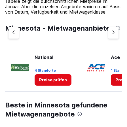
Tabelle zeigt die durchschnittlichen Mietpreise im
Januar. Aber die einzelnen Angebote variieren auf Basis
von Datum, Verfügbarkeit und Mietwagenklasse
Minnesota - Mietwagenanbieter
National
Ace
4 Standorte
1 Stando
Preise prüfen
Preis
Beste in Minnesota gefundene
Mietwagenangebote