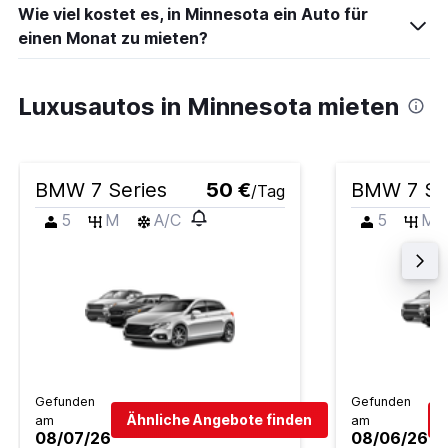
Wie viel kostet es, in Minnesota ein Auto für
einen Monat zu mieten?
Luxusautos in Minnesota mieten
BMW 7 Series
50 €
BMW 7 Se
/Tag
5
M
A/C
5
M
Gefunden
Gefunden
Ähnliche Angebote finden
am
am
08/07/26
08/06/26