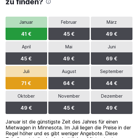
has
zu finden?
1
Y
axis
Januar
Februar
März
displaying
values.
41 €
45 €
49 €
Range:
0
to
April
Mai
Juni
60.
45 €
49 €
69 €
Juli
August
September
71 €
64 €
44 €
Oktober
November
Dezember
49 €
45 €
49 €
Januar ist die günstigste Zeit des Jahres für einen
Mietwagen in Minnesota. Im Juli liegen die Preise in der
Regel höher und es gibt weniger Angebote. Diese