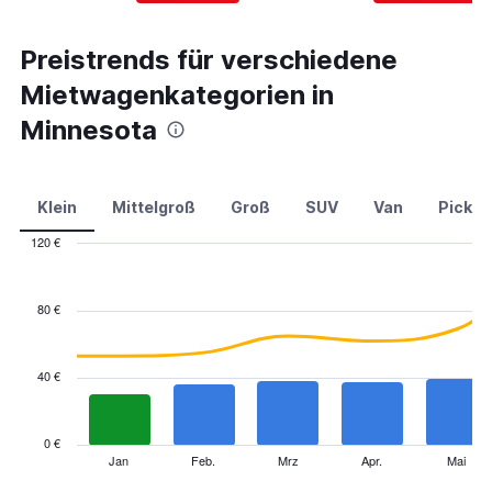
Preistrends für verschiedene
Mietwagenkategorien in
Minnesota
Klein
Mittelgroß
Groß
SUV
Van
Pick-u
120 €
Combination
Chart
graphic.
chart
with
80 €
2
data
series.
40 €
The
chart
has
0 €
1
Jan
Feb.
Mrz
Apr.
Mai
End
of
X
interactive