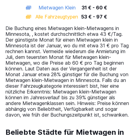
axis
chart
Mietwagen Klein
31 € - 60 €
displaying
categories.
Alle Fahrzeugtypen
53 € - 97 €
Range:
14
Die Buchung eines Mietwagen klein-Mietwagens in
categories.
Minnesota, , kostet durchschnittlich etwa 43 €/Tag.
The
Der günstigste Monat für einen Mietwagen klein in
chart
Minnesota ist der Januar, wo du mit etwa 31 € pro Tag
has
rechnen kannst. Vermeide wiederum die Anmietung im
1
Juli, dem teuersten Monat für Mietwagen klein-
Y
Mietwagen, wo die Preise ab 60 € pro Tag beginnen
axis
können. Laut Daten aus der Vergangenheit ist der
displaying
Monat Januar etwa 28% günstiger für die Buchung von
values.
Mietwagen klein-Mietwagen in Minnesota. Falls du an
Range:
dieser Fahrzeugkategorie interessiert bist, hier eine
0
nützliche Erkenntnis: Mietwagen klein-Mietwagen
to
können im Jahresverlauf bis zu 39% günstiger als
120.
andere Mietwagenklassen sein. Hinweis: Preise können
abhängig von Beliebtheit, Verfügbarkeit und sogar
davon, wie früh der Buchungszeitpunkt ist, schwanken.
Beliebte Städte für Mietwagen in