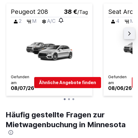
Peugeot 208
38 €
Seat Aron
/Tag
2
M
A/C
4
M
Gefunden
Gefunden
Ähnliche Angebote finden
am
am
08/07/26
08/06/26
Häufig gestellte Fragen zur
Mietwagenbuchung in Minnesota