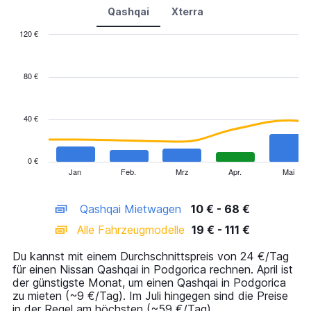
Qashqai
Xterra
120 €
Combination
Chart
graphic.
chart
with
80 €
2
data
series.
40 €
The
chart
has
0 €
1
Jan
Feb.
Mrz
Apr.
Mai
End
of
X
interactive
axis
chart
Qashqai Mietwagen
10 € - 68 €
displaying
categories.
Alle Fahrzeugmodelle
19 € - 111 €
Range:
14
Du kannst mit einem Durchschnittspreis von 24 €/Tag
categories.
für einen Nissan Qashqai in Podgorica rechnen. April ist
The
der günstigste Monat, um einen Qashqai in Podgorica
chart
zu mieten (~9 €/Tag). Im Juli hingegen sind die Preise
has
in der Regel am höchsten (~59 €/Tag).