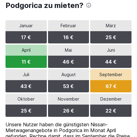
Podgorica zu mieten?
Januar
Februar
März
17 €
16 €
25 €
April
Mai
Juni
11 €
46 €
44 €
Juli
August
September
43 €
53 €
67 €
Oktober
November
Dezember
25 €
26 €
22 €
Unsere Nutzer haben die günstigsten Nissan-
Mietwagenangebote in Podgorica im Monat April
gefunden. Rechne damit, dass im September die Preise