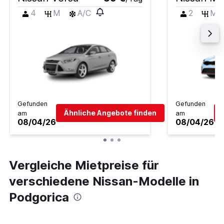
4
M
A/C
2
M
Gefunden
Gefunden
Ähnliche Angebote finden
am
am
08/04/26
08/04/26
Vergleiche Mietpreise für
verschiedene Nissan-Modelle in
Podgorica