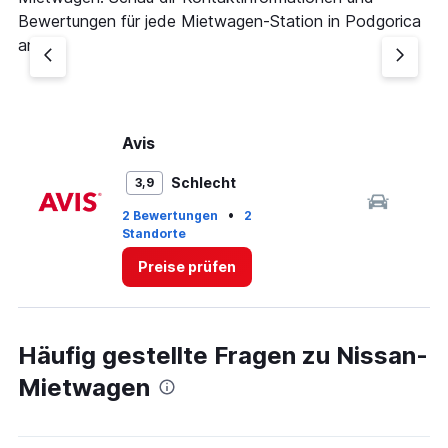
Bewertungen für jede Mietwagen-Station in Podgorica
an.
Avis
Ci
Schlecht
3,9
•
2 Bewertungen
2
Standorte
1 
Preise prüfen
Häufig gestellte Fragen zu Nissan-
Mietwagen