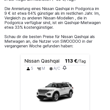
1
Y
Die Anmietung eines Nissan Qashqai in Podgorica im
axis
9 € ist etwa 64% günstiger als im restlichen Jahr. Im,
displaying
Vergleich zu anderen Nissan-Modellen , die in
values.
Podgorica verfügbar sind, ist ein Qashqai-Mietwagen
Range:
etwa 33% kostengünstiger.
0
to
Schau dir die besten Preise für Nissan Qashqai als
120.
Mietwagen an, die Nutzer von SWOODOO in der
vergangenen Woche gefunden haben:
Nissan Qashqai
113 €
/Tag
5
M
A/C