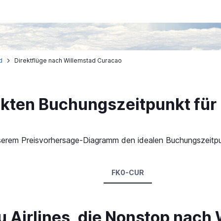
d
Direktflüge nach Willemstad Curacao
ekten Buchungszeitpunkt für
 unserem Preisvorhersage-Diagramm den idealen Buchungszeitpu
FK0-CUR
Airlines, die Nonstop nach 