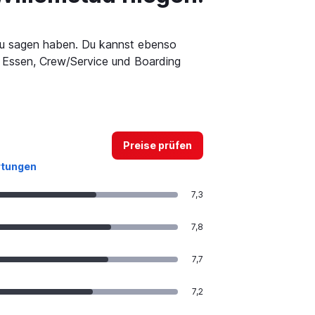
zu sagen haben. Du kannst ebenso
t, Essen, Crew/Service und Boarding
Preise prüfen
rtungen
7,3
7,8
7,7
7,2