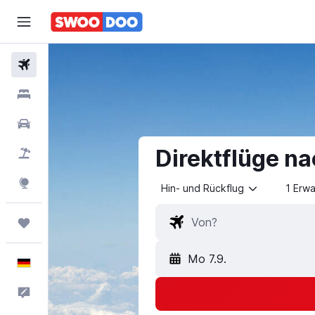
Flüge
Hotels
Mietwagen
Direktflüge n
Pauschalreisen
Explore
Hin- und Rückflug
1 Erw
Trips
Mo 7.9.
Deutsch
Feedback