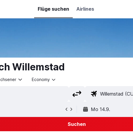
Flüge suchen
Airlines
ach Willemstad
achsener
Economy
Mo 14.9.
Suchen