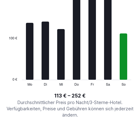
chart
has
1
X
axis
displaying
categories.
100 €
Range:
7
categories.
The
chart
has
1
0 €
Y
Mo
Di
Mi
Do
Fr
Sa
So
End
of
axis
interactive
113 € – 252 €
displaying
chart
values.
Durchschnittlicher Preis pro Nacht/3-Sterne-Hotel.
Range:
Verfügbarkeiten, Preise und Gebühren können sich jederzeit
0
ändern.
to
300.