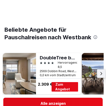
Beliebte Angebote für
Pauschalreisen nach Westbank
DoubleTree by Hilton West Kelowna
4 Sterne
Hervorragend
8,5
2569 Dobbin Road, Westbank, BC, Kanada
0,0 km vom Stadtzentrum
2.309 €
Zum
Angebot
Alle anzeigen