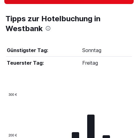
Tipps zur Hotelbuchung in
Westbank
Günstigster Tag:
Sonntag
Teuerster Tag:
Freitag
300 €
Bar
Chart
graphic.
chart
with
7
bars.
The
200 €