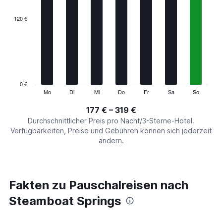
displaying
categories.
120 €
Range:
7
categories.
The
chart
has
1
0 €
Y
Mo
Di
Mi
Do
Fr
Sa
So
End
of
axis
interactive
177 € – 319 €
displaying
chart
values.
Durchschnittlicher Preis pro Nacht/3-Sterne-Hotel.
Range:
Verfügbarkeiten, Preise und Gebühren können sich jederzeit
0
ändern.
to
360.
Fakten zu Pauschalreisen nach
Steamboat Springs