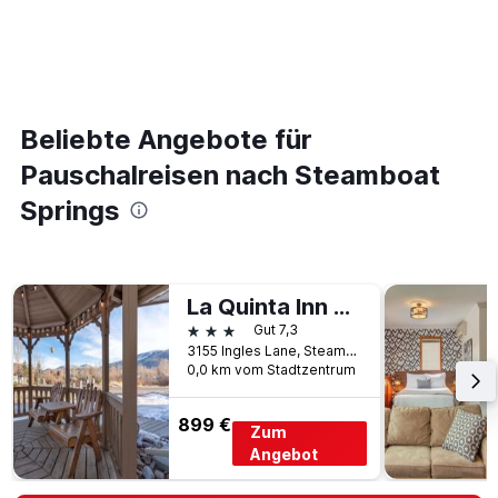
Beliebte Angebote für
Pauschalreisen nach Steamboat
Springs
La Quinta Inn by Wyndham Steamboat Springs
3 Sterne
Gut 7,3
3155 Ingles Lane, Steamboat Springs, CO, USA
0,0 km vom Stadtzentrum
899 €
Zum
Angebot