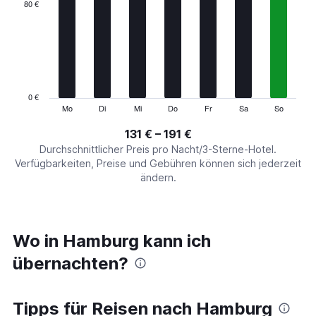
categories.
80 €
Range:
7
categories.
The
chart
has
1
0 €
Y
Mo
Di
Mi
Do
Fr
Sa
So
End
of
axis
interactive
131 € – 191 €
displaying
chart
values.
Durchschnittlicher Preis pro Nacht/3-Sterne-Hotel.
Range:
Verfügbarkeiten, Preise und Gebühren können sich jederzeit
0
ändern.
to
240.
Wo in Hamburg kann ich
übernachten?
Tipps für Reisen nach Hamburg