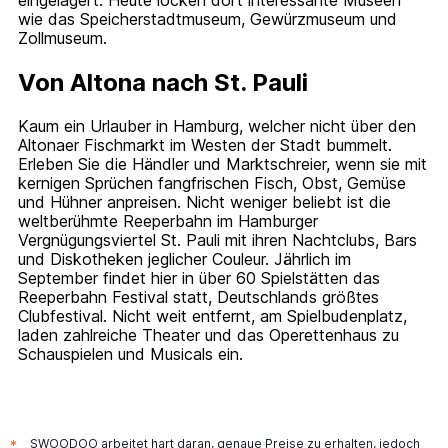
eingelagert. Heute locken dort interessante Museen
wie das Speicherstadtmuseum, Gewürzmuseum und
Zollmuseum.
Von Altona nach St. Pauli
Kaum ein Urlauber in Hamburg, welcher nicht über den
Altonaer Fischmarkt im Westen der Stadt bummelt.
Erleben Sie die Händler und Marktschreier, wenn sie mit
kernigen Sprüchen fangfrischen Fisch, Obst, Gemüse
und Hühner anpreisen. Nicht weniger beliebt ist die
weltberühmte Reeperbahn im Hamburger
Vergnügungsviertel St. Pauli mit ihren Nachtclubs, Bars
und Diskotheken jeglicher Couleur. Jährlich im
September findet hier in über 60 Spielstätten das
Reeperbahn Festival statt, Deutschlands größtes
Clubfestival. Nicht weit entfernt, am Spielbudenplatz,
laden zahlreiche Theater und das Operettenhaus zu
Schauspielen und Musicals ein.
SWOODOO arbeitet hart daran, genaue Preise zu erhalten, jedoch
*