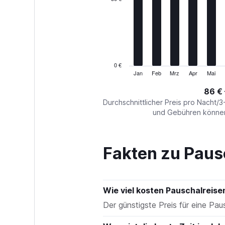
Range:
12
categories.
The
chart
has
1
0 €
Y
Jan
Feb
Mrz
Apr
Mai
End
of
axis
interactive
86 € 
displaying
chart
values.
Durchschnittlicher Preis pro Nacht/3
Range:
und Gebühren können 
0
to
150.
Fakten zu Paus
Wie viel kosten Pauschalreis
Der günstigste Preis für eine Pau