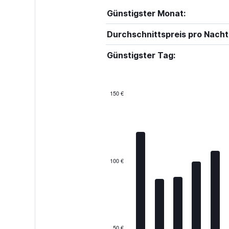
Günstigster Monat:
Durchschnittspreis pro Nacht
Günstigster Tag:
150 €
Bar
Chart
graphic.
chart
with
12
bars.
The
100 €
chart
has
1
X
axis
displaying
categories.
50 €