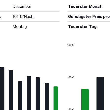
Dezember
Teuerster Monat:
:
101 €/Nacht
Günstigster Preis pro
Montag
Teuerster Tag:
150 €
Bar
Chart
graphic.
chart
with
7
bars.
The
100 €
chart
has
1
X
axis
displaying
categories.
50 €