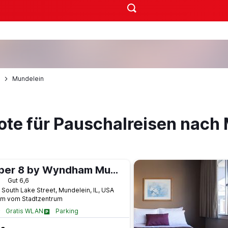
Mundelein
ote für Pauschalreisen nach
Super 8 by Wyndham Mundelein/Libertyville Area
terne
Gut 6,6
 South Lake Street, Mundelein, IL, USA
km vom Stadtzentrum
Gratis WLAN
Parking