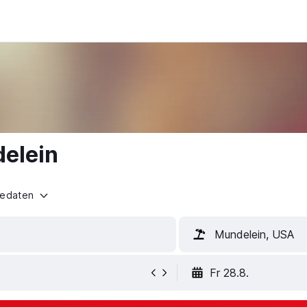
delein
sedaten
Mundelein, USA
Fr 28.8.