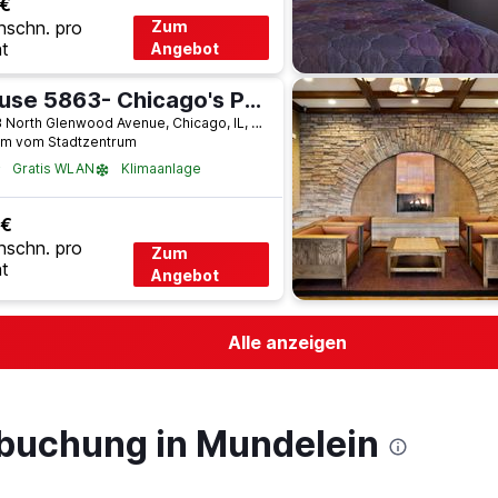
 €
hschn. pro
Zum
t
Angebot
House 5863- Chicago's Premier Bed and Breakfast
5863 North Glenwood Avenue, Chicago, IL, USA
km vom Stadtzentrum
Gratis WLAN
Klimaanlage
 €
hschn. pro
Zum
t
Angebot
Alle anzeigen
lbuchung in Mundelein