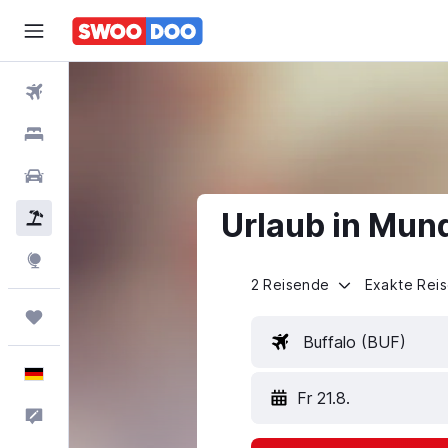
Flüge
Hotels
Mietwagen
Urlaub in Mun
Pauschalreisen
Explore
2 Reisende
Exakte Rei
Trips
Buffalo (BUF)
Deutsch
Fr 21.8.
Feedback