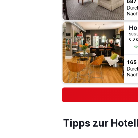
687
Durc
Nach
0,0 
165
Durc
Nach
Tipps zur Hote