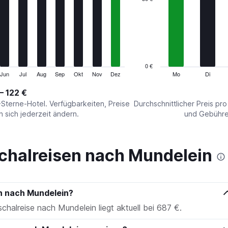
Range:
7
categories.
The
chart
has
1
0 €
Y
Jun
Jul
Aug
Sep
Okt
Nov
Dez
Mo
Di
End
of
axis
interactive
– 122 €
displaying
chart
values.
-Sterne-Hotel. Verfügbarkeiten, Preise
Durchschnittlicher Preis pr
Range:
sich jederzeit ändern.
und Gebühren
0
to
150.
chalreisen nach Mundelein
en nach Mundelein?
schalreise nach Mundelein liegt aktuell bei 687 €.