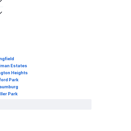
ngfield
fman Estates
ngton Heights
ord Park
haumburg
ler Park