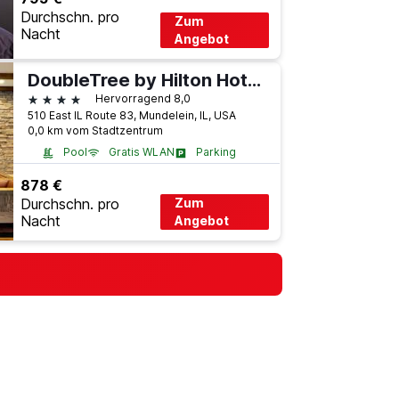
Durchschn. pro
Zum
Nacht
Angebot
DoubleTree by Hilton Hotel Libertyville - Mundelein
4 Sterne
Hervorragend 8,0
510 East IL Route 83, Mundelein, IL, USA
0,0 km vom Stadtzentrum
Pool
Gratis WLAN
Parking
878 €
Durchschn. pro
Zum
Nacht
Angebot