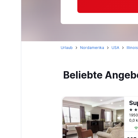
Urlaub
Nordamerika
USA
Illinois
Beliebte Angeb
2 S
1950
0,0 