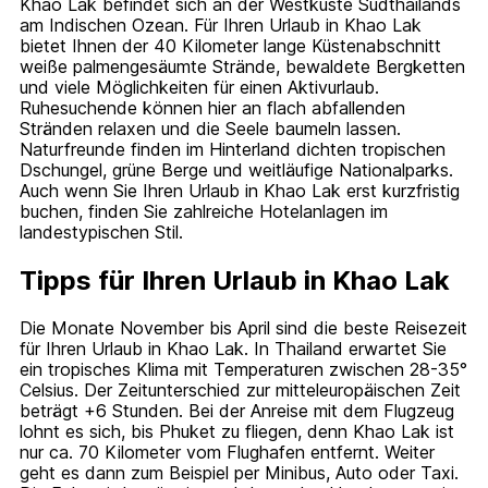
Khao Lak befindet sich an der Westküste Südthailands
am Indischen Ozean. Für Ihren Urlaub in Khao Lak
bietet Ihnen der 40 Kilometer lange Küstenabschnitt
weiße palmengesäumte Strände, bewaldete Bergketten
und viele Möglichkeiten für einen Aktivurlaub.
Ruhesuchende können hier an flach abfallenden
Stränden relaxen und die Seele baumeln lassen.
Naturfreunde finden im Hinterland dichten tropischen
Dschungel, grüne Berge und weitläufige Nationalparks.
Auch wenn Sie Ihren Urlaub in Khao Lak erst kurzfristig
buchen, finden Sie zahlreiche Hotelanlagen im
landestypischen Stil.
Tipps für Ihren Urlaub in Khao Lak
Die Monate November bis April sind die beste Reisezeit
für Ihren Urlaub in Khao Lak. In Thailand erwartet Sie
ein tropisches Klima mit Temperaturen zwischen 28-35°
Celsius. Der Zeitunterschied zur mitteleuropäischen Zeit
beträgt +6 Stunden. Bei der Anreise mit dem Flugzeug
lohnt es sich, bis Phuket zu fliegen, denn Khao Lak ist
nur ca. 70 Kilometer vom Flughafen entfernt. Weiter
geht es dann zum Beispiel per Minibus, Auto oder Taxi.