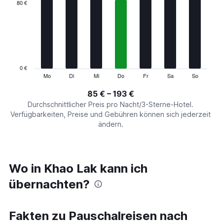
categories.
80 €
Range:
7
categories.
The
chart
has
1
0 €
Y
Mo
Di
Mi
Do
Fr
Sa
So
End
of
axis
interactive
85 € – 193 €
displaying
chart
values.
Durchschnittlicher Preis pro Nacht/3-Sterne-Hotel.
Range:
Verfügbarkeiten, Preise und Gebühren können sich jederzeit
0
ändern.
to
240.
Wo in Khao Lak kann ich
übernachten?
Fakten zu Pauschalreisen nach