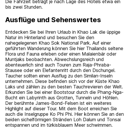
Die Fahrzeit beträgt je nach Lage des Hotels etwa ein
bis zwei Stunden.
Ausflüge und Sehenswertes
Entdecken Sie bei Ihren Urlaub in Khao Lak die üppige
Natur im Hinterland und besuchen Sie den
nahegelegenen Khao Sok National Park. Auf einer
geführten Wanderung können Sie hier Thailands seltene
Flora und Fauna erleben oder einen Malaienbär oder
Muntjaks beobachten. Abwechslungsreich und
abenteuerlich sind auch Touren zum Raja-Phraba-
Stausee oder ein Elefantenritt durch den Dschungel.
Taucher sollten einen Ausflug zu den Similan-Inseln
unternehmen. Diese befinden sich vor der Küste Khao
Laks und zählen zu den besten Tauchrevieren der Welt.
Erkunden Sie bei einer Bootstour durch die Phang-Nga-
Bucht ein Labyrinth aus Grotten, Tunneln und Höhlen.
Der berühmte James-Bond-Felsen ist ein weiteres
Highlight auf dieser Tour. Mit dem Boot erreichen Sie
auch die Inselgruppe Ko Phi Phi. Hier können Sie an den
beiden sichelförmigen Stränden Loh Dalum und Tonsai
entspannen und im türkisblauem Meer schwimmen.