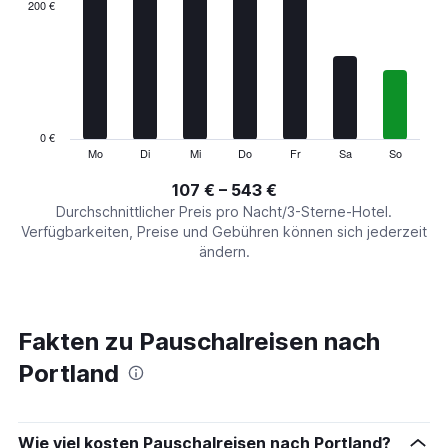
categories.
200 €
Range:
7
categories.
The
chart
has
1
0 €
Y
Mo
Di
Mi
Do
Fr
Sa
So
End
of
axis
interactive
107 € – 543 €
displaying
chart
values.
Durchschnittlicher Preis pro Nacht/3-Sterne-Hotel.
Range:
Verfügbarkeiten, Preise und Gebühren können sich jederzeit
0
ändern.
to
600.
Fakten zu Pauschalreisen nach
Portland
Wie viel kosten Pauschalreisen nach Portland?