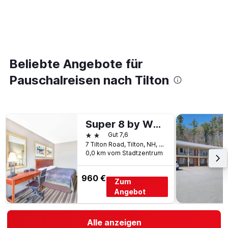
Beliebte Angebote für
Pauschalreisen nach Tilton
Super 8 by Wyndham Tilton/Lake Winnipesaukee
2 Sterne
Gut 7,6
7 Tilton Road, Tilton, NH, USA
0,0 km vom Stadtzentrum
960 €
Zum
Angebot
Alle anzeigen