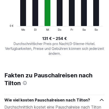
7
categories.
The
chart
has
1
0 €
Y
Mo
Di
Mi
Do
Fr
Sa
So
End
of
axis
interactive
131 € – 254 €
displaying
chart
values.
Durchschnittlicher Preis pro Nacht/3-Sterne-Hotel.
Range:
Verfügbarkeiten, Preise und Gebühren können sich jederzeit
0
ändern.
to
300.
Fakten zu Pauschalreisen nach
Tilton
Wie viel kosten Pauschalreisen nach Tilton?
Durchschnittlich kostet eine Pauschalreise nach Tilton