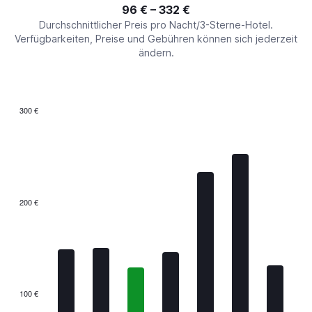
interactive
96 € – 332 €
displaying
chart
values.
Durchschnittlicher Preis pro Nacht/3-Sterne-Hotel.
Range:
Verfügbarkeiten, Preise und Gebühren können sich jederzeit
0
ändern.
to
360.
300 €
Bar
Chart
graphic.
chart
with
7
bars.
The
200 €
chart
has
1
X
axis
displaying
categories.
100 €
Range: