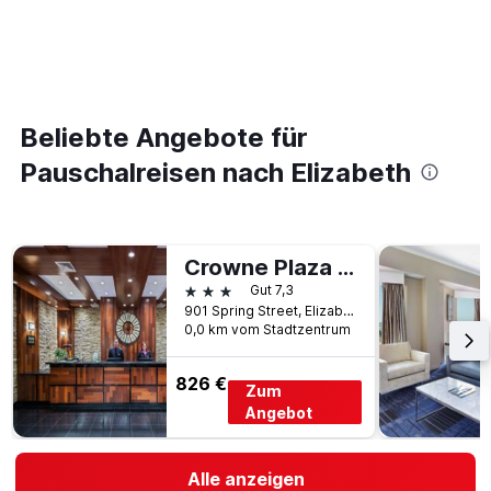
Beliebte Angebote für
Pauschalreisen nach Elizabeth
Crowne Plaza Newark Airport By IHG
3 Sterne
Gut 7,3
901 Spring Street, Elizabeth, NJ, USA
0,0 km vom Stadtzentrum
826 €
Zum
Angebot
Alle anzeigen