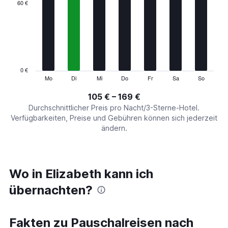
categories.
60 €
Range:
7
categories.
The
chart
has
1
0 €
Y
Mo
Di
Mi
Do
Fr
Sa
So
End
of
axis
interactive
105 € – 169 €
displaying
chart
values.
Durchschnittlicher Preis pro Nacht/3-Sterne-Hotel.
Range:
Verfügbarkeiten, Preise und Gebühren können sich jederzeit
0
ändern.
to
180.
Wo in Elizabeth kann ich
übernachten?
Fakten zu Pauschalreisen nach