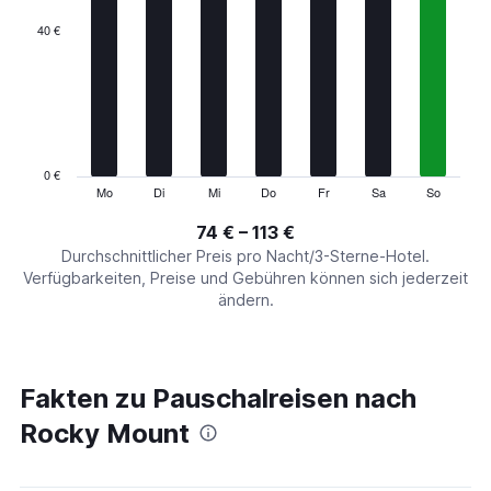
displaying
categories.
40 €
Range:
7
categories.
The
chart
has
1
0 €
Y
Mo
Di
Mi
Do
Fr
Sa
So
End
of
axis
interactive
74 € – 113 €
displaying
chart
values.
Durchschnittlicher Preis pro Nacht/3-Sterne-Hotel.
Range:
Verfügbarkeiten, Preise und Gebühren können sich jederzeit
0
ändern.
to
120.
Fakten zu Pauschalreisen nach
Rocky Mount