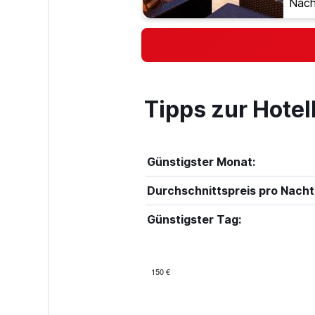
Nach
Tipps zur Hote
Günstigster Monat:
Durchschnittspreis pro Nacht
Günstigster Tag:
150 €
Bar
Chart
graphic.
chart
with