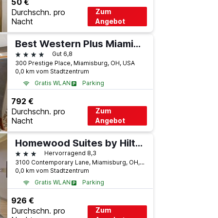
50 €
Durchschn. pro
Zum
Nacht
Angebot
Best Western Plus Miamisburg-Dayton Suites, Banquets & Hotel
4 Sterne
Gut 6,8
300 Prestige Place, Miamisburg, OH, USA
0,0 km vom Stadtzentrum
Gratis WLAN
Parking
792 €
Durchschn. pro
Zum
Nacht
Angebot
Homewood Suites by Hilton South Dayton Miamisburg
3 Sterne
Hervorragend 8,3
3100 Contemporary Lane, Miamisburg, OH, USA
0,0 km vom Stadtzentrum
Gratis WLAN
Parking
926 €
Durchschn. pro
Zum