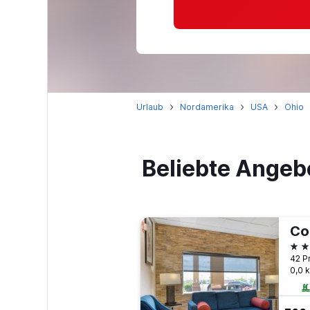
Urlaub
Nordamerika
USA
Ohio
Beliebte Angeb
2 S
0,0 