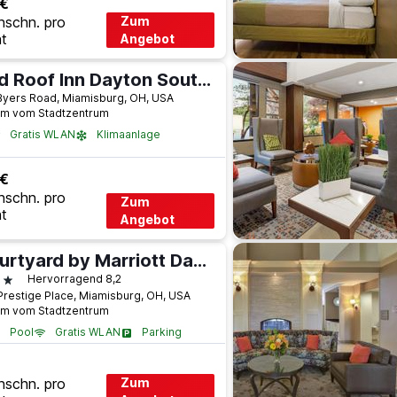
 €
hschn. pro
Zum
t
Angebot
Red Roof Inn Dayton South - Miamisburg
Byers Road, Miamisburg, OH, USA
km vom Stadtzentrum
Gratis WLAN
Klimaanlage
 €
hschn. pro
Zum
t
Angebot
Courtyard by Marriott Dayton South
terne
Hervorragend 8,2
Prestige Place, Miamisburg, OH, USA
km vom Stadtzentrum
Pool
Gratis WLAN
Parking
hschn. pro
Zum