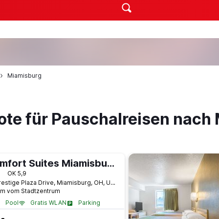
Miamisburg
ote für Pauschalreisen nach
Comfort Suites Miamisburg - Dayton South
terne
OK 5,9
42 Prestige Plaza Drive, Miamisburg, OH, USA
km vom Stadtzentrum
Pool
Gratis WLAN
Parking