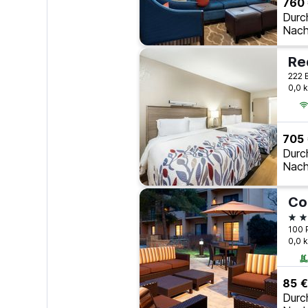
760
Durc
Nach
222 
0,0 
705
Durc
Nach
3 S
100 
0,0 
85 €
Durc