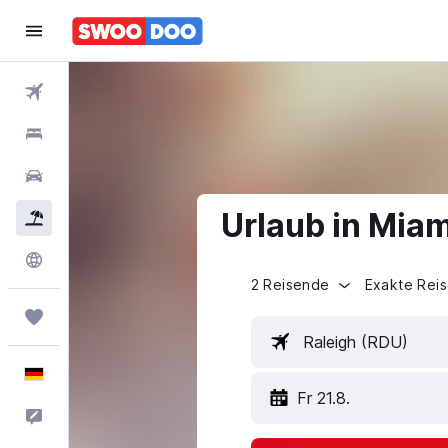
Flüge
Hotels
Mietwagen
Urlaub in Mia
Pauschalreisen
Explore
2 Reisende
Exakte Rei
Trips
Raleigh (RDU)
Deutsch
Fr 21.8.
Feedback