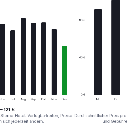
7
bars.
The
80 €
chart
has
1
X
axis
displaying
categories.
40 €
Range:
7
categories.
The
chart
has
1
0 €
Y
Jun
Jul
Aug
Sep
Okt
Nov
Dez
Mo
Di
End
of
axis
interactive
– 121 €
displaying
chart
values.
-Sterne-Hotel. Verfügbarkeiten, Preise
Durchschnittlicher Preis pr
Range:
sich jederzeit ändern.
und Gebühren
0