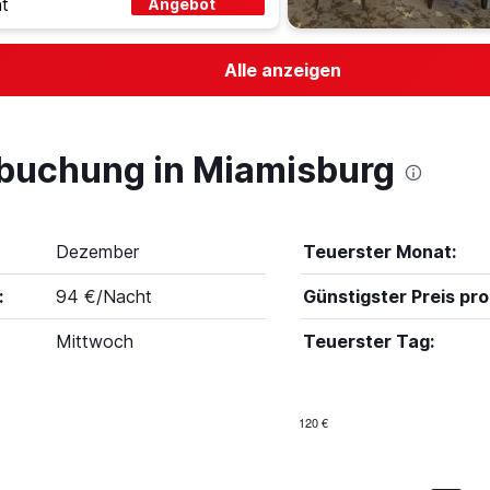
t
Angebot
Alle anzeigen
lbuchung in Miamisburg
Dezember
Teuerster Monat:
:
94 €/Nacht
Günstigster Preis pro
Mittwoch
Teuerster Tag:
120 €
Bar
Chart
graphic.
chart
with