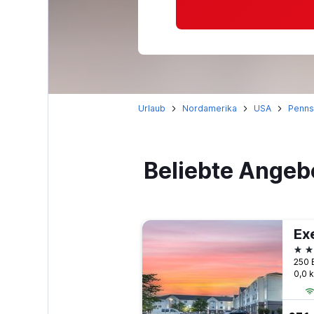
Urlaub
Nordamerika
USA
Penns
Beliebte Angeb
3 S
0,0 