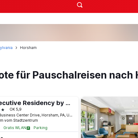
ylvania
Horsham
ote für Pauschalreisen nach
Executive Residency by Best Western Philadelphia-WillowGrove
terne
OK 5,9
250 Business Center Drive, Horsham, PA, USA
km vom Stadtzentrum
Gratis WLAN
Parking