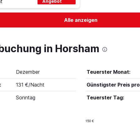
t
Angebot
Alle anzeigen
lbuchung in Horsham
Dezember
Teuerster Monat:
:
131 €/Nacht
Günstigster Preis pro
Sonntag
Teuerster Tag:
150 €
Bar
Chart
graphic.
chart
with