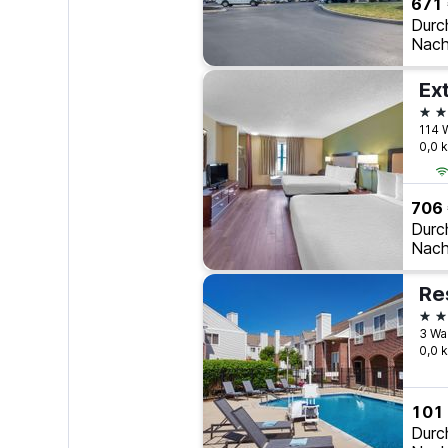
671
Durc
Nach
2 S
114 
0,0 
706
Durc
Nach
3 S
3 Wa
0,0 
101
Durc