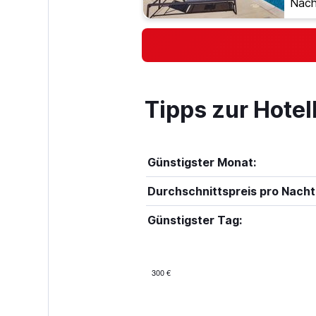
Nach
Tipps zur Hote
Günstigster Monat:
Durchschnittspreis pro Nacht
Günstigster Tag:
300 €
Bar
Chart
graphic.
chart
with