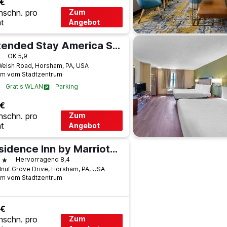
 €
hschn. pro
Zum
t
Angebot
Extended Stay America Suites - Philadelphia - Horsham - Welsh Rd
terne
OK 5,9
Welsh Road, Horsham, PA, USA
km vom Stadtzentrum
Gratis WLAN
Parking
 €
hschn. pro
Zum
t
Angebot
Residence Inn by Marriott Philadelphia Willow Grove
terne
Hervorragend 8,4
lnut Grove Drive, Horsham, PA, USA
km vom Stadtzentrum
 €
hschn. pro
Zum