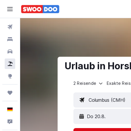
Flüge
Hotels
Mietwagen
Urlaub in Hor
Pauschalreisen
Explore
2 Reisende
Exakte Rei
Trips
Columbus (CMH)
Deutsch
Do 20.8.
Feedback