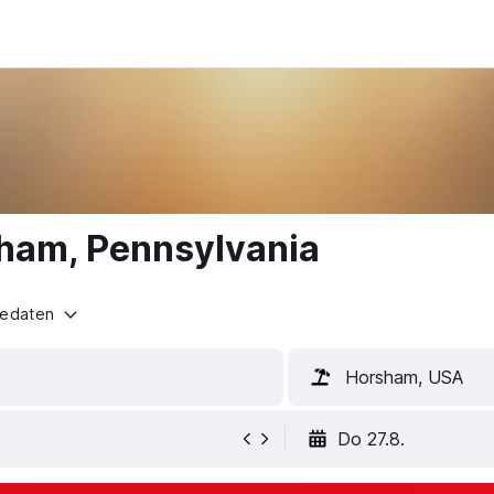
sham, Pennsylvania
sedaten
Horsham, USA
Do 27.8.