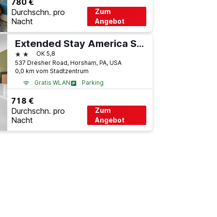
780 €
Durchschn. pro
Zum
Nacht
Angebot
Extended Stay America Suites - Philadelphia - Horsham - Dresher Rd
2 Sterne
OK 5,8
537 Dresher Road, Horsham, PA, USA
0,0 km vom Stadtzentrum
Gratis WLAN
Parking
Flughafen-Shuttle
718 €
Durchschn. pro
Zum
Nacht
Angebot