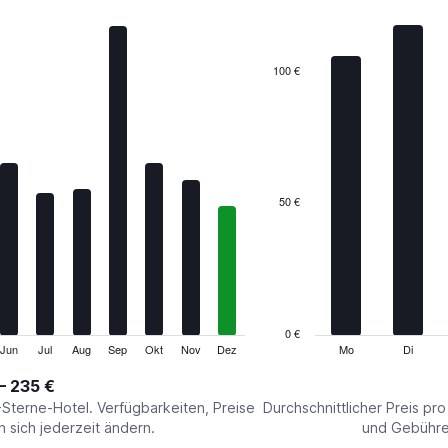
7
bars.
The
100 €
chart
has
1
X
axis
displaying
categories.
50 €
Range:
7
categories.
The
chart
has
1
0 €
Y
Jun
Jul
Aug
Sep
Okt
Nov
Dez
Mo
Di
End
of
axis
interactive
– 235 €
displaying
chart
values.
-Sterne-Hotel. Verfügbarkeiten, Preise
Durchschnittlicher Preis pr
Range:
sich jederzeit ändern.
und Gebühren
0