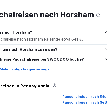
to
150.
chalreisen nach Horsham
en nach Horsham?
uschalreise nach Horsham Reisende etwa 641 €.
hr, um nach Horsham zu reisen?
ich eine Pauschalreise bei SWOODOO buche?
Mehr häufige Fragen anzeigen
reisen in Pennsylvania
a
Pauschalreisen nach Erie
Pauschalreisen nach Get