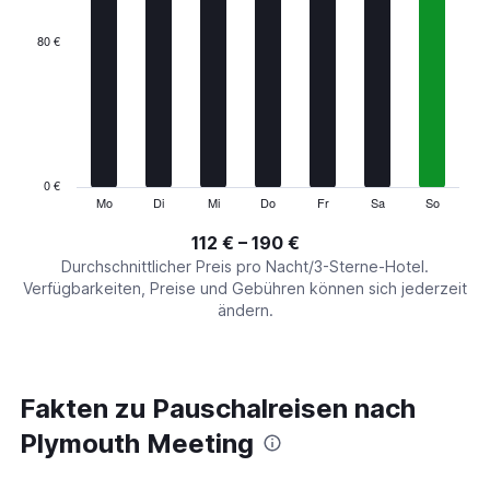
displaying
categories.
80 €
Range:
7
categories.
The
chart
has
1
0 €
Y
Mo
Di
Mi
Do
Fr
Sa
So
End
of
axis
interactive
112 € – 190 €
displaying
chart
values.
Durchschnittlicher Preis pro Nacht/3-Sterne-Hotel.
Range:
Verfügbarkeiten, Preise und Gebühren können sich jederzeit
0
ändern.
to
240.
Fakten zu Pauschalreisen nach
Plymouth Meeting