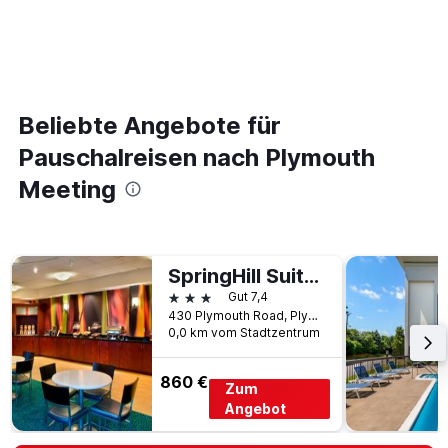
Beliebte Angebote für
Pauschalreisen nach Plymouth
Meeting
SpringHill Suites by Marriott Philadelphia Plymouth Meeting
3 Sterne
Gut 7,4
430 Plymouth Road, Plymouth Meeting, PA, USA
0,0 km vom Stadtzentrum
860 €
Zum
Angebot