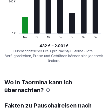
categories.
800 €
Range:
7
categories.
The
chart
has
1
0 €
Y
Mo
Di
Mi
Do
Fr
Sa
So
End
of
axis
interactive
432 € – 2.001 €
displaying
chart
values.
Durchschnittlicher Preis pro Nacht/3-Sterne-Hotel.
Range:
Verfügbarkeiten, Preise und Gebühren können sich jederzeit
0
ändern.
to
2400.
Wo in Taormina kann ich
übernachten?
Fakten zu Pauschalreisen nach