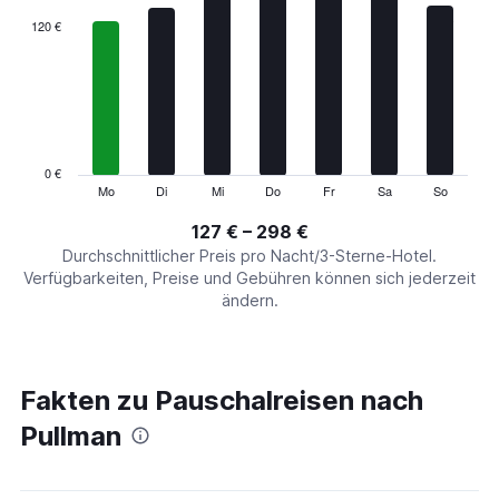
categories.
120 €
Range:
7
categories.
The
chart
has
1
0 €
Y
Mo
Di
Mi
Do
Fr
Sa
So
End
of
axis
interactive
127 € – 298 €
displaying
chart
values.
Durchschnittlicher Preis pro Nacht/3-Sterne-Hotel.
Range:
Verfügbarkeiten, Preise und Gebühren können sich jederzeit
0
ändern.
to
360.
Fakten zu Pauschalreisen nach
Pullman