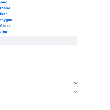
aboo
Crosse
ison
eboygan
 Creek
rior