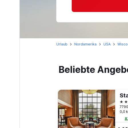
Urlaub
Nordamerika
USA
Wisco
Beliebte Angeb
3 S
7790
0,0 