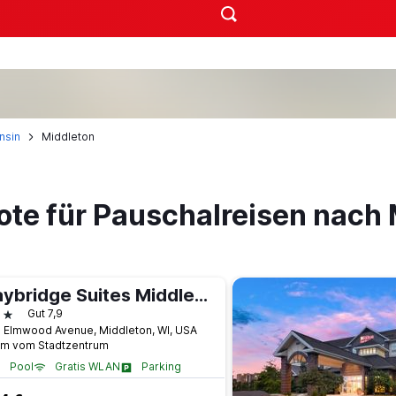
nsin
Middleton
ote für Pauschalreisen nach 
Staybridge Suites Middleton/Madison-West By IHG
terne
Gut 7,9
 Elmwood Avenue, Middleton, WI, USA
km vom Stadtzentrum
Pool
Gratis WLAN
Parking