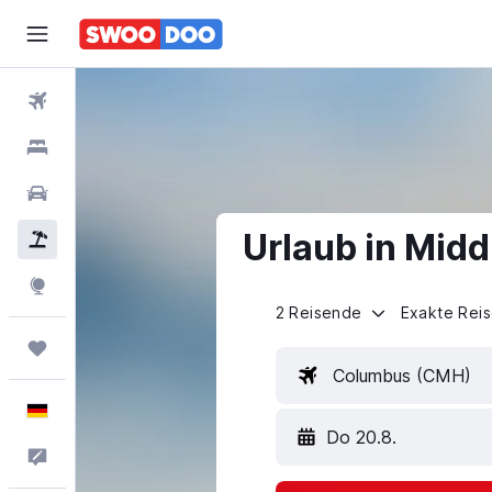
Flüge
Hotels
Mietwagen
Urlaub in Midd
Pauschalreisen
Explore
2 Reisende
Exakte Rei
Trips
Columbus (CMH)
Deutsch
Do 20.8.
Feedback