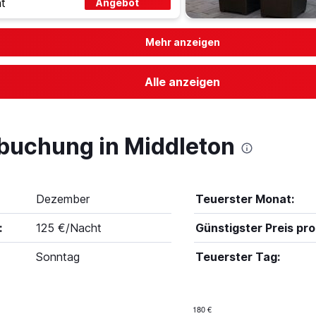
t
Angebot
Mehr anzeigen
Alle anzeigen
lbuchung in Middleton
Dezember
Teuerster Monat:
:
125 €/Nacht
Günstigster Preis pro
Sonntag
Teuerster Tag:
180 €