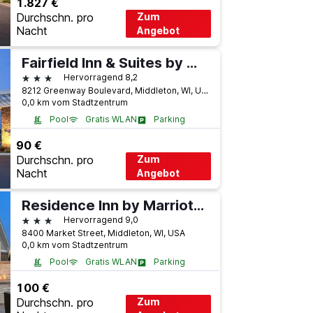
1.827 €
Durchschn. pro
Zum
Nacht
Angebot
Fairfield Inn & Suites by Marriott Madison West/Middleton
3 Sterne
Hervorragend 8,2
8212 Greenway Boulevard, Middleton, WI, USA
0,0 km vom Stadtzentrum
Pool
Gratis WLAN
Parking
90 €
Durchschn. pro
Zum
Nacht
Angebot
Residence Inn by Marriott Madison West/Middleton
3 Sterne
Hervorragend 9,0
8400 Market Street, Middleton, WI, USA
0,0 km vom Stadtzentrum
Pool
Gratis WLAN
Parking
100 €
Durchschn. pro
Zum