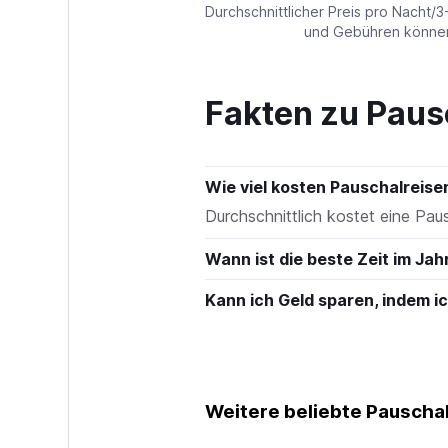
values.
Durchschnittlicher Preis pro Nacht/3
Range:
und Gebühren können 
0
to
240.
Fakten zu Paus
Wie viel kosten Pauschalreise
Durchschnittlich kostet eine Pau
Wann ist die beste Zeit im Jah
Kann ich Geld sparen, indem 
Weitere beliebte Pauschal