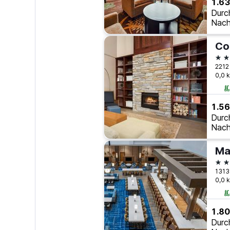
1.63
Durc
Nach
2 S
2212
0,0 
1.56
Durc
Nach
Ma
3 S
0,0 
1.80
Durc