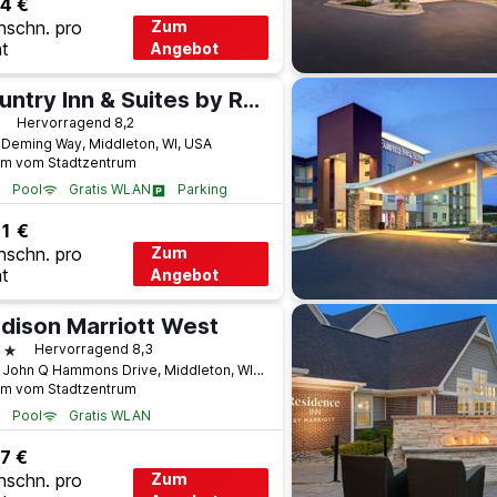
4 €
hschn. pro
Zum
t
Angebot
Country Inn & Suites by Radisson, Madison West, WI
terne
Hervorragend 8,2
 Deming Way, Middleton, WI, USA
km vom Stadtzentrum
Pool
Gratis WLAN
Parking
1 €
hschn. pro
Zum
t
Angebot
dison Marriott West
terne
Hervorragend 8,3
1313 John Q Hammons Drive, Middleton, WI, USA
km vom Stadtzentrum
Pool
Gratis WLAN
7 €
hschn. pro
Zum