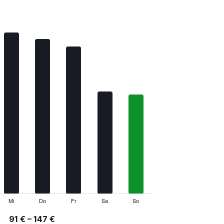
Mi
Do
Fr
Sa
So
91 € – 147 €