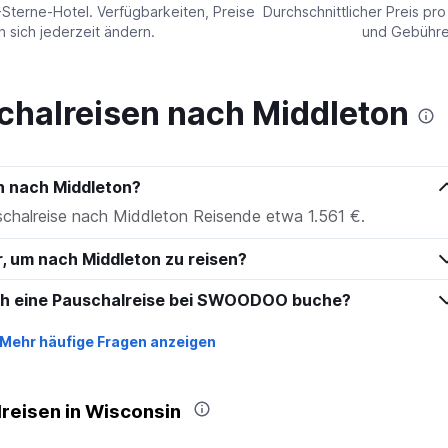
values.
-Sterne-Hotel. Verfügbarkeiten, Preise
Durchschnittlicher Preis pr
Range:
sich jederzeit ändern.
und Gebühren
0
to
180.
chalreisen nach Middleton
n nach Middleton?
schalreise nach Middleton Reisende etwa 1.561 €.
r, um nach Middleton zu reisen?
ich eine Pauschalreise bei SWOODOO buche?
Mehr häufige Fragen anzeigen
reisen in Wisconsin