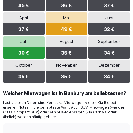
45 €
36 €
37 €
April
Mai
Juni
37 €
49 €
32 €
Juli
August
September
30 €
35 €
34 €
Oktober
November
Dezember
35 €
35 €
34 €
Welcher Mietwagen ist in Bunbury am beliebtesten?
Laut unseren Daten sind Kompakt-Mietwagen wie ein Kia Rio bei
unseren Nutzern die beliebteste Wahl. Auch SUV-Mietwagen (wie der
Class Compact SUV) oder Minibus-Mietwagen (Kia Carnival oder
ähnlich) werden häufig gebucht.