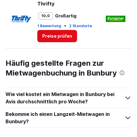
values.
Thrifty
E
Range:
0
Großartig
10,0
to
75.
•
1 Bewertung
2 Standorte
1 
Preise prüfen
Häufig gestellte Fragen zur
Mietwagenbuchung in Bunbury
Wie viel kostet ein Mietwagen in Bunbury bei
Avis durchschnittlich pro Woche?
Bekomme ich einen Langzeit-Mietwagen in
Bunbury?