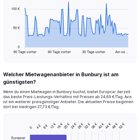
graphic.
with
91
100 €
data
points.
50 €
The
chart
has
1
0
90 Tage vorher
60 Tage vorher
30 Tage vorher
Am se…
X
End
of
axis
interactive
displaying
chart
categories.
Welcher Mietwagenanbieter in Bunbury ist am
Range:
günstigsten?
91
categories.
Wenn du einen Mietwagen in Bunbury buchst, bietet Europcar derzeit
The
das beste Preis-Leistungs-Verhältnis mit Preisen ab 24,69 €/Tag. Avis
chart
ist ein weiterer preisgünstiger Anbieter. Die aktuellen Preise beginnen
has
dort bei niedrigen 27,73 €/Tag.
1
Y
axis
12 €
16 €
20 €
24 €
28 €
32 €
36 €
40 €
44 €
48 €
52 €
4 €
8 €
Bar
Chart
0
displaying
graphic.
chart
values.
with
Europcar