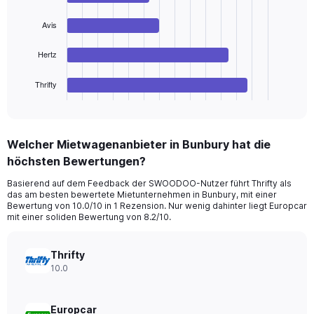
Range:
4
bars.
0
Avis
to
The
150.
chart
Hertz
has
1
Thrifty
X
End
of
axis
interactive
displaying
chart
categories.
Welcher Mietwagenanbieter in Bunbury hat die
Range:
höchsten Bewertungen?
4
categories.
Basierend auf dem Feedback der SWOODOO-Nutzer führt Thrifty als
The
das am besten bewertete Mietunternehmen in Bunbury, mit einer
chart
Bewertung von 10.0/10 in 1 Rezension. Nur wenig dahinter liegt Europcar
has
mit einer soliden Bewertung von 8.2/10.
1
Y
axis
Thrifty
displaying
10.0
values.
Range:
0
Europcar