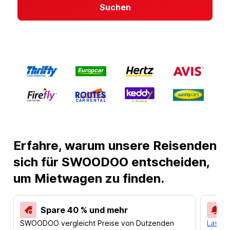
Suchen
Erfahre, warum unsere Reisenden
sich für SWOODOO entscheiden,
um Mietwagen zu finden.
Spare 40 % und mehr
SWOODOO vergleicht Preise von Dutzenden
Lass d