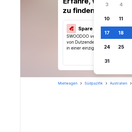
Erfahre, warum uns
3
4
zu finden.
10
11
Spare 40 % und mehr
17
18
SWOODOO vergleicht Preise
von Dutzenden Reise-Websites
24
25
in einer einzigen Suche.
31
Mietwagen
Südpazifik
Australien