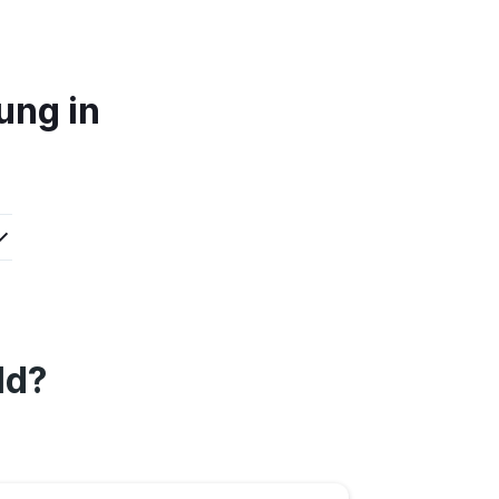
ung in
ld?