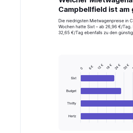
Range:
91
Campbellfield ist am
categories.
The
Die niedrigsten Mietwagenpreise in Ca
chart
Wochen hatte Sixt – ab 26,96 €/Tag. 
has
32,65 €/Tag ebenfalls zu den günstig
1
Y
axis
displaying
values.
Range:
3
30 €
24 €
18 €
12 €
6 €
Bar
0
Chart
0
graphic.
chart
to
with
Sixt
360.
4
bars.
Budget
The
chart
Thrifty
has
1
Hertz
X
End
of
axis
interactive
displaying
chart