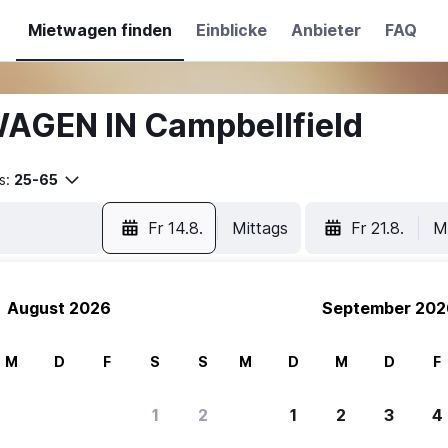
Mietwagen finden
Einblicke
Anbieter
FAQ
AGEN IN Campbellfield
s:
25-65
Fr 14.8.
Mittags
Fr 21.8.
M
August 2026
September 202
M
D
F
S
S
M
D
M
D
F
1
2
1
2
3
4