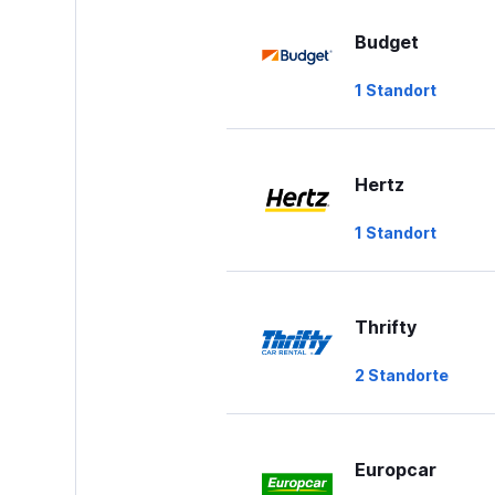
values.
Range:
Budget
0
to
1 Standort
60.
Hertz
1 Standort
Thrifty
2 Standorte
Europcar