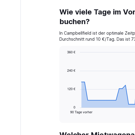
Wie viele Tage im Vor
buchen?
In Campbellfield ist der optimale Ze
Durchschnitt rund 10 €/Tag. Das ist 73
360 €
Chart
Chart
graphic.
with
91
240 €
data
points.
120 €
The
chart
has
1
0
90 Tage vorher
X
End
of
axis
interactive
displaying
chart
categories.
Welcher Mietwagenan