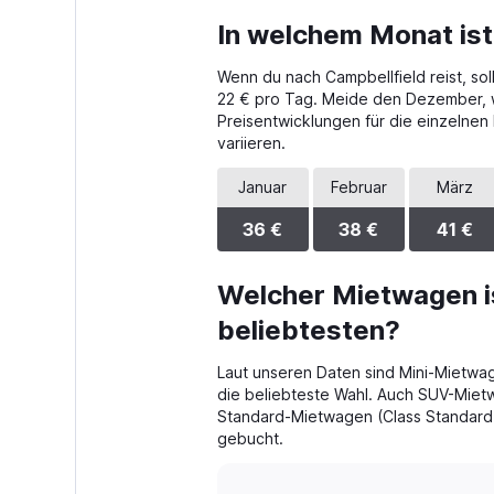
categories.
In welchem Monat ist
Range:
4
Wenn du nach Campbellfield reist, so
categories.
The
22 € pro Tag. Meide den Dezember, we
chart
Preisentwicklungen für die einzelne
has
variieren.
1
Y
Januar
Februar
März
axis
displaying
36 €
38 €
41 €
values.
Range:
0
Welcher Mietwagen is
to
beliebtesten?
78.
Laut unseren Daten sind Mini-Mietwa
die beliebteste Wahl. Auch SUV-Miet
Standard-Mietwagen (Class Standard 
gebucht.