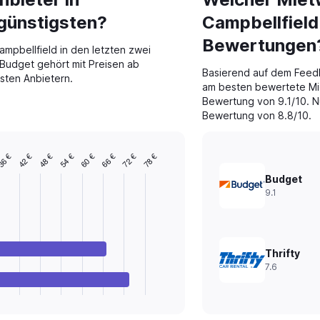
 günstigsten?
Campbellfield
Bewertungen
mpbellfield in den letzten zwei
Budget gehört mit Preisen ab
Basierend auf dem Feed
sten Anbietern.
am besten bewertete Mie
Bewertung von 9.1/10. Nu
Bewertung von 8.8/10.
6 €
72 €
66 €
60 €
54 €
48 €
42 €
78 €
Budget
9.1
Thrifty
7.6