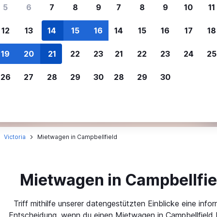
ere Reisenden sich für SWOODOO ent
5
6
7
8
9
7
8
9
10
11
12
13
14
15
16
14
15
16
17
18
Individuelle
Preisalarm
19
20
21
22
23
21
22
23
24
25
Anpassung von 
Lass dich benachrichtigen
,
Filtere deine
wenn Preise reduziert werden,
26
27
28
29
30
28
29
30
Mietwagenergebnisse na
um kein tolles Angebot zu
Anbieter, Preis, Fahrzeug
verpassen.
und mehr.
Victoria
Mietwagen in Campbellfield
Mietwagen in Campbellfie
Triff mithilfe unserer datengestützten Einblicke eine infor
Entscheidung, wenn du einen Mietwagen in Campbellfield 