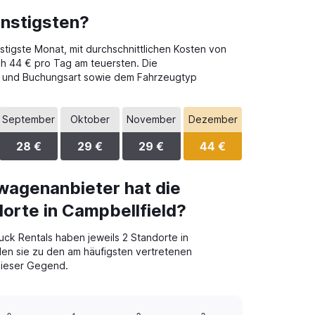
ünstigsten?
stigste Monat, mit durchschnittlichen Kosten von
ch 44 € pro Tag am teuersten. Die
kt und Buchungsart sowie dem Fahrzeugtyp
September
Oktober
November
Dezember
28 €
29 €
29 €
44 €
wagenanbieter hat die
orte in Campbellfield?
uck Rentals haben jeweils 2 Standorte in
len sie zu den am häufigsten vertretenen
dieser Gegend.