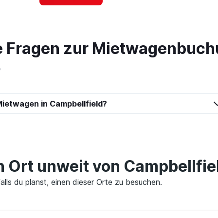
te Fragen zur Mietwagenbuch
Preise prüfen
ietwagen in Campbellfield?
ruck
Preise prüfen
en Ort unweit von Campbellfie
falls du planst, einen dieser Orte zu besuchen.
car
Preise prüfen