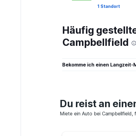
1 Standort
Häufig gestell
Sixt
Campbellfield
2 Standorte
Bekomme ich einen Langzeit-M
Routes Car & T
Rentals
2 Standorte
Du reist an ein
Miete ein Auto bei Campbellfield, 
keddy by Europ
2 Standorte