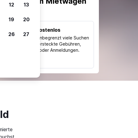
scheiden, um Mietwagen
12
13
19
20
Kostenlos
26
27
Trips
Nutze unbegrenzt viele Suchen
ohne versteckte Gebühren,
ch
Kosten oder Anmeldungen.
typ
ld
mierte
buchst.