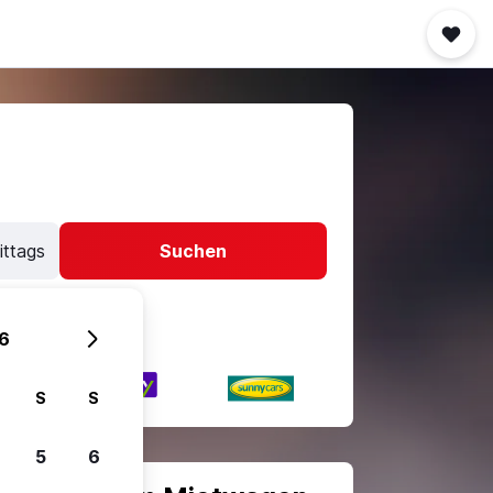
ittags
Suchen
6
S
S
5
6