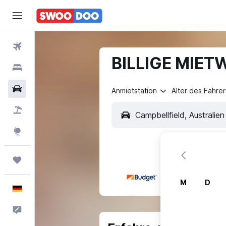
Flüge
BILLIGE MIETW
Hotels
Mietwagen
Anmietstation
Alter des Fahrer
Pauschalreisen
Explore
Trips
M
D
Deutsch
Feedback