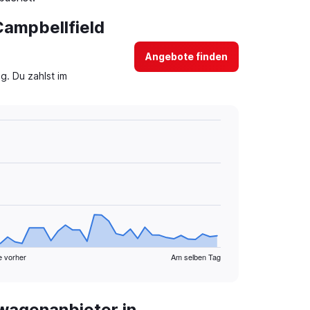
Campbellfield
Angebote finden
g. Du zahlst im
e vorher
Am selben Tag
wagenanbieter in