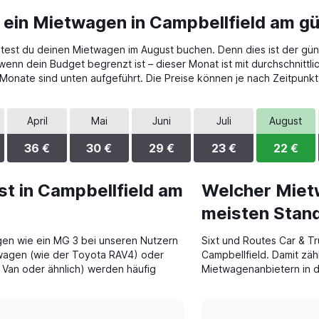
 ein Mietwagen in Campbellfield am g
lltest du deinen Mietwagen im August buchen. Denn dies ist der gün
nn dein Budget begrenzt ist – dieser Monat ist mit durchschnittli
n Monate sind unten aufgeführt. Die Preise können je nach Zeitpun
April
Mai
Juni
Juli
August
36 €
30 €
29 €
23 €
22 €
t in Campbellfield am
Welcher Miet
meisten Stand
gen wie ein MG 3 bei unseren Nutzern
Sixt und Routes Car & Tr
wagen (wie der Toyota RAV4) oder
Campbellfield. Damit zäh
Van oder ähnlich) werden häufig
Mietwagenanbietern in 