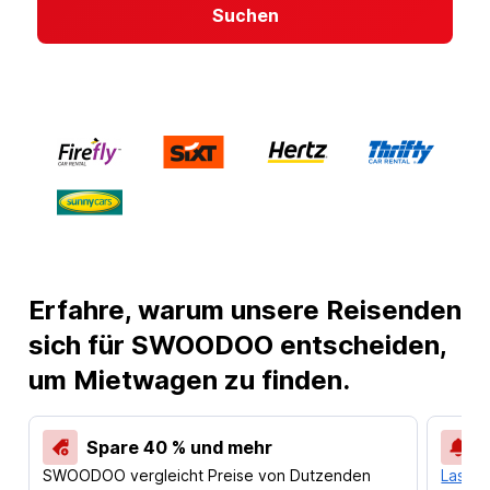
Suchen
Erfahre, warum unsere Reisenden
sich für SWOODOO entscheiden,
um Mietwagen zu finden.
Spare 40 % und mehr
SWOODOO vergleicht Preise von Dutzenden
Lass d