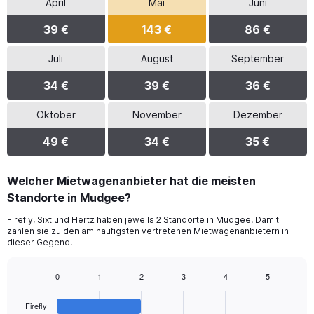
April
Mai
Juni
39 €
143 €
86 €
Juli
August
September
34 €
39 €
36 €
Oktober
November
Dezember
49 €
34 €
35 €
Welcher Mietwagenanbieter hat die meisten
Standorte in Mudgee?
Firefly, Sixt und Hertz haben jeweils 2 Standorte in Mudgee. Damit
zählen sie zu den am häufigsten vertretenen Mietwagenanbietern in
dieser Gegend.
0
1
2
3
4
5
Bar
Chart
graphic.
chart
Firefly
with