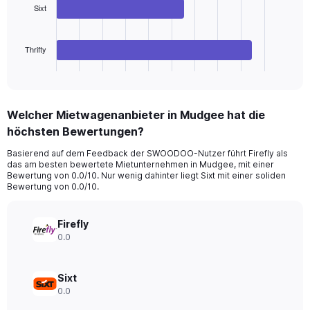
Sixt
The
chart
has
Thrifty
1
X
End
of
axis
interactive
displaying
chart
categories.
Welcher Mietwagenanbieter in Mudgee hat die
Range:
höchsten Bewertungen?
3
categories.
Basierend auf dem Feedback der SWOODOO-Nutzer führt Firefly als
The
das am besten bewertete Mietunternehmen in Mudgee, mit einer
chart
Bewertung von 0.0/10. Nur wenig dahinter liegt Sixt mit einer soliden
has
Bewertung von 0.0/10.
1
Y
axis
Firefly
displaying
0.0
values.
Range:
0
Sixt
to
0.0
36.