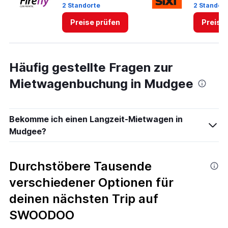
2 Standorte
2 Standor
to
5.
Preise prüfen
Preise
Häufig gestellte Fragen zur
Mietwagenbuchung in Mudgee
Bekomme ich einen Langzeit-Mietwagen in
Mudgee?
Durchstöbere Tausende
verschiedener Optionen für
deinen nächsten Trip auf
SWOODOO