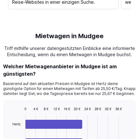
Reise-Websites in einer einzigen Suche.
werden
Mietwagen in Mudgee
Triff mithilfe unserer datengestützten Einblicke eine informierte
Entscheidung, wenn du einen Mietwagen in Mudgee buchst.
Welcher Mietwagenanbieter in Mudgee ist am
günstigsten?
Basierend auf den aktuellen Preisen in Mudgee ist Hertz deine
günstigste Option für einen Mietwagen mit Tarifen ab 25,50 €/Tag. Knapp
dahinter liegt Sixt, wo die Tagespreise bereits bei nur 25,67 € beginnen.
0
4 €
8 €
12 €
16 €
20 €
24 €
28 €
32 €
36 €
Bar
Chart
graphic.
chart
with
Hertz
3
bars.