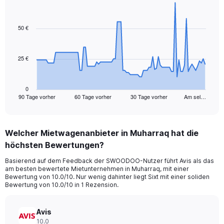
Chart
Chart
graphic.
with
91
50 €
data
points.
25 €
The
chart
has
1
0
90 Tage vorher
60 Tage vorher
30 Tage vorher
Am sel…
X
End
of
axis
interactive
displaying
chart
categories.
Welcher Mietwagenanbieter in Muharraq hat die
Range:
höchsten Bewertungen?
91
categories.
Basierend auf dem Feedback der SWOODOO-Nutzer führt Avis als das
The
am besten bewertete Mietunternehmen in Muharraq, mit einer
chart
Bewertung von 10.0/10. Nur wenig dahinter liegt Sixt mit einer soliden
has
Bewertung von 10.0/10 in 1 Rezension.
1
Y
axis
Avis
displaying
10.0