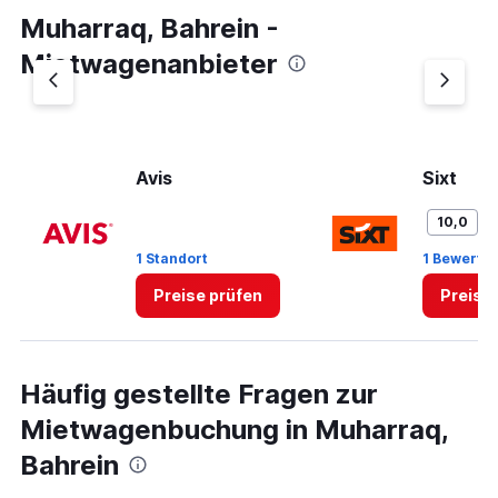
Muharraq, Bahrein -
Mietwagenanbieter
Avis
Sixt
G
10,0
1 Standort
1 Bewertu
Preise prüfen
Preise
Häufig gestellte Fragen zur
Mietwagenbuchung in Muharraq,
Bahrein