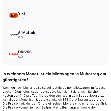
values.
Range:
0
Sixt
to
10.0
75.
Al Muftah
0.0
DRIVUS
0.0
In welchem Monat ist ein Mietwagen in Muharraq am
günstigsten?
Wenn du nach Muharraq reist, solltest du deinen Mietwagen im August
buchen. Denn dies ist der günstigste Monat, mit durchschnittlichen
Kosten von 11 € pro Tag. Meide den Juni, wenn dein Budget begrenzt
ist – dieser Monat ist mit durchschnittlich 358 € pro Tag am teuersten.
Die Preisentwicklungen für die einzelnen Monate sind unten aufgeführt.
Die Preise können je nach Zeitpunkt und Buchungsart sowie dem