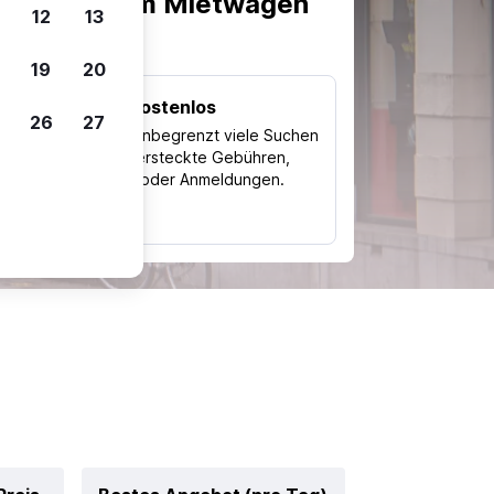
scheiden, um Mietwagen
12
13
19
20
Kostenlos
26
27
Trips
Nutze unbegrenzt viele Suchen
ohne versteckte Gebühren,
ch
Kosten oder Anmeldungen.
typ