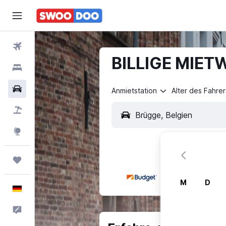
Flüge
BILLIGE MIET
Hotels
Mietwagen
Anmietstation
Alter des Fahrer
Pauschalreisen
Explore
Trips
M
D
Deutsch
Feedback