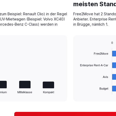
meisten Stand
m Beispiel: Renault Clio) in der Regel
Free2Move hat 2 Standor
SUV-Mietwagen (Beispiel: Volvo XC40)
Anbieter. Enterprise Ren
ercedes-Benz C-Class) werden in
in Brügge, nämlich 1.
0
Bar
Chart
graphic.
chart
Free2Move
with
4
bars.
Enterprise Rent-A-Car
The
Avis
chart
has
1
Budget
emium
Mittelklasse
Kompakt
X
End
of
axis
interactive
displaying
chart
categories.
Range: