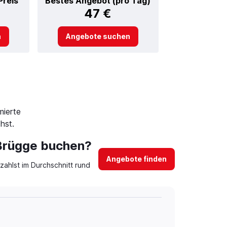
Preis
Bestes Angebot (pro Tag)
47 €
n
Angebote suchen
mierte
hst.
 Brügge buchen?
Angebote finden
ahlst im Durchschnitt rund