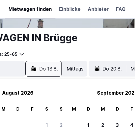
Mietwagen finden
Einblicke
Anbieter
FAQ
WAGEN IN Brügge
s:
25-65
Do 13.8.
Mittags
Do 20.8.
M
August 2026
September 202
M
D
F
S
S
M
D
M
D
F
1
2
1
2
3
4