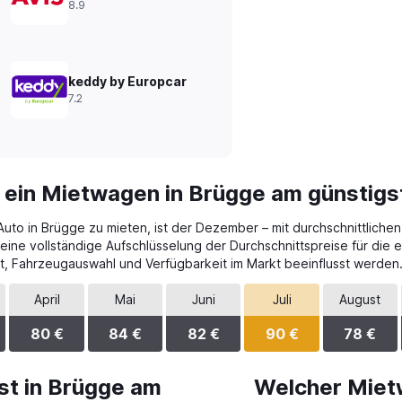
8.9
keddy by Europcar
7.2
 ein Mietwagen in Brügge am günstigs
to in Brügge zu mieten, ist der Dezember – mit durchschnittlichen 
eine vollständige Aufschlüsselung der Durchschnittspreise für die
t, Fahrzeugauswahl und Verfügbarkeit im Markt beeinflusst werden
April
Mai
Juni
Juli
August
80 €
84 €
82 €
90 €
78 €
st in Brügge am
Welcher Miet