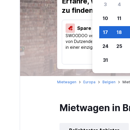
Erfahre, warum uns
3
4
zu finden.
10
11
Spare 40 % und mehr
17
18
SWOODOO vergleicht Preise
von Dutzenden Reise-Websites
24
25
in einer einzigen Suche.
31
Mietwagen
Europa
Belgien
Mie
Mietwagen in 