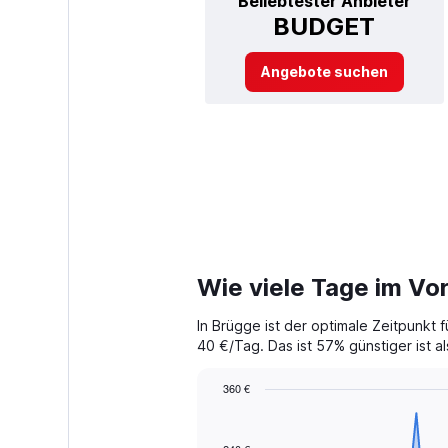
Beliebtester Anbieter
BUDGET
Angebote suchen
Wie viele Tage im Vo
In Brügge ist der optimale Zeitpunkt
40 €/Tag. Das ist 57% günstiger ist al
360 €
Chart
Chart
graphic.
with
91