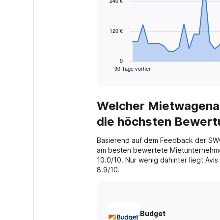
240 €
data
points.
120 €
The
chart
has
1
0
90 Tage vorher
X
End
of
axis
interactive
displaying
chart
categories.
Welcher Mietwagenan
Range:
91
die höchsten Bewer
categories.
The
Basierend auf dem Feedback der SW
chart
am besten bewertete Mietunternehme
has
10.0/10. Nur wenig dahinter liegt Avi
1
8.9/10.
Y
axis
displaying
values.
Range:
Budget
0