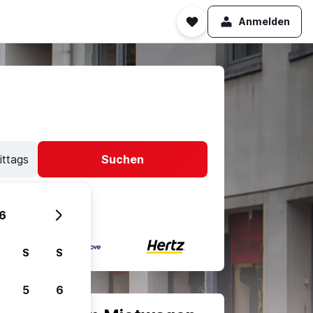
Anmelden
ittags
Suchen
6
S
S
5
6