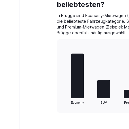
beliebtesten?
In Brügge sind Economy-Mietwagen (zu
die beliebteste Fahrzeugkategorie. 
und Premium-Mietwagen (Beispiel: M
Brügge ebenfalls häufig ausgewählt.
Bar
Chart
graphic.
chart
with
5
bars.
The
chart
has
1
Economy
SUV
Pr
X
End
of
axis
interactive
displaying
chart
categories.
Range: