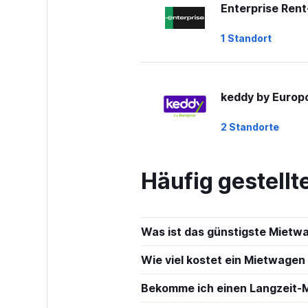
Enterprise Ren
1 Standort
keddy by Europ
2 Standorte
Häufig gestell
Europcar
1 Standort
Was ist das günstigste Mietw
Wie viel kostet ein Mietwagen
Thrifty
Bekomme ich einen Langzeit-
1 Standort