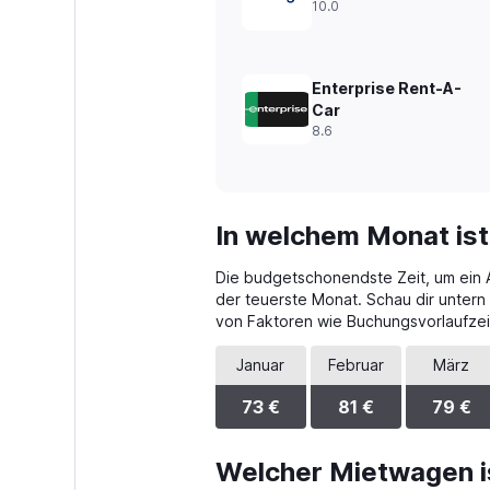
10.0
to
360.
Enterprise Rent-A-
Car
8.6
In welchem Monat ist
Die budgetschonendste Zeit, um ein Au
der teuerste Monat. Schau dir untern 
von Faktoren wie Buchungsvorlaufzei
Januar
Februar
März
73 €
81 €
79 €
Welcher Mietwagen i