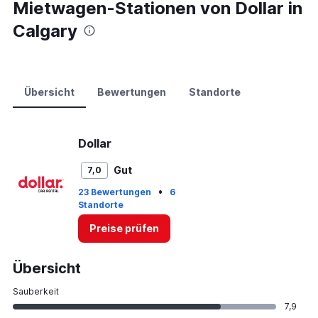
0
Mietwagen-Stationen von Dollar in
to
Calgary
120.
Übersicht
Bewertungen
Standorte
Dollar
Gut
7,0
•
23 Bewertungen
6
Standorte
Preise prüfen
Übersicht
Sauberkeit
7,9