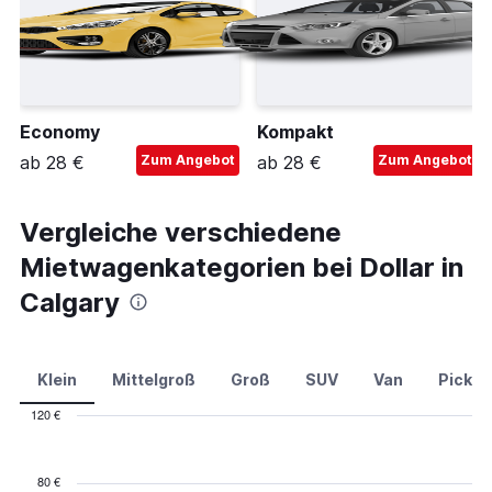
Economy
Kompakt
ab 28 €
Zum Angebot
ab 28 €
Zum Angebot
Vergleiche verschiedene
Mietwagenkategorien bei Dollar in
Calgary
Klein
Mittelgroß
Groß
SUV
Van
Pick-u
120 €
Combination
Chart
graphic.
chart
with
80 €
2