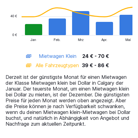
data
series.
40 €
The
chart
has
0 €
1
Jan
Feb.
Mrz
Apr.
Mai
End
of
X
interactive
axis
chart
Mietwagen Klein
24 € - 70 €
displaying
categories.
Alle Fahrzeugtypen
39 € - 86 €
Range:
14
Derzeit ist der günstigste Monat für einen Mietwagen
categories.
der Klasse Mietwagen klein bei Dollar in Calgary der
The
Januar. Der teuerste Monat, um einen Mietwagen klein
chart
bei Dollar zu mieten, ist der Dezember. Die günstigsten
has
Preise für jeden Monat werden oben angezeigt. Aber
1
die Preise können je nach Verfügbarkeit schwanken,
Y
wenn du deinen Mietwagen klein-Mietwagen bei Dollar
axis
buchst, und natürlich in Abhängigkeit von Angebot und
displaying
Nachfrage zum aktuellen Zeitpunkt.
values.
Range: