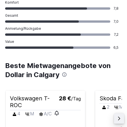
Komfort
7,8
Gesamt
7,0
Anmietung/Rückgabe
7,2
Value
6,5
Beste Mietwagenangebote von
Dollar in Calgary
Volkswagen T-
28 €
Skoda Fab
/Tag
ROC
2
M
4
M
A/C