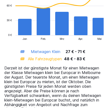
with
60 €
2
data
series.
30 €
The
chart
has
0 €
1
Jan
Feb.
Mrz
Apr.
Mai
End
of
X
interactive
axis
chart
Mietwagen Klein
27 € - 71 €
displaying
categories.
Alle Fahrzeugtypen
48 € - 83 €
Range:
14
Derzeit ist der günstigste Monat für einen Mietwagen
categories.
der Klasse Mietwagen klein bei Europcar in Melbourne
The
der August. Der teuerste Monat, um einen Mietwagen
chart
klein bei Europcar zu mieten, ist der Oktober. Die
has
günstigsten Preise für jeden Monat werden oben
1
angezeigt. Aber die Preise können je nach
Y
Verfügbarkeit schwanken, wenn du deinen Mietwagen
axis
klein-Mietwagen bei Europcar buchst, und natürlich in
displaying
Abhängigkeit von Angebot und Nachfrage zum
values.