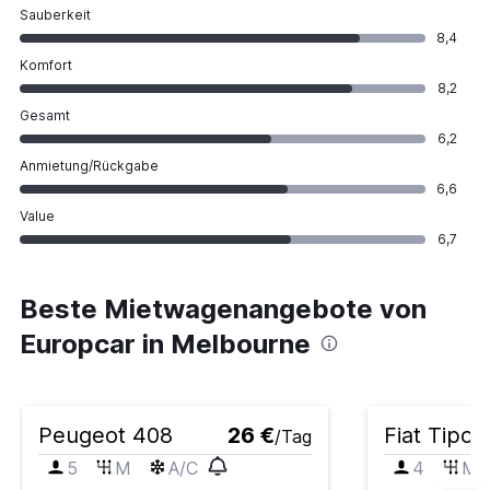
Sauberkeit
8,4
Komfort
8,2
Gesamt
6,2
Anmietung/Rückgabe
6,6
Value
6,7
Beste Mietwagenangebote von
Europcar in Melbourne
Peugeot 408
26 €
Fiat Tipo
/Tag
5
M
A/C
4
M