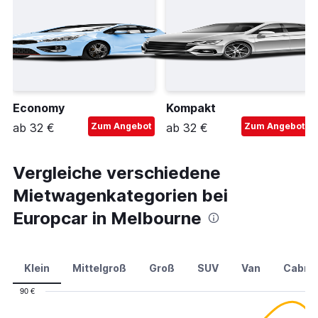
Economy
Kompakt
ab 32 €
Zum Angebot
ab 32 €
Zum Angebot
Vergleiche verschiedene
Mietwagenkategorien bei
Europcar in Melbourne
Klein
Mittelgroß
Groß
SUV
Van
Cabrio
90 €
Combination
Chart
graphic.
chart