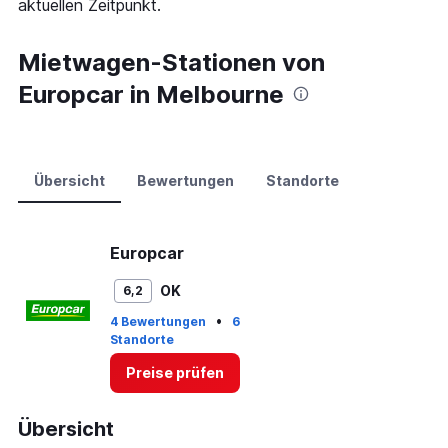
aktuellen Zeitpunkt.
Range:
0
to
Mietwagen-Stationen von
90.
Europcar in Melbourne
Übersicht
Bewertungen
Standorte
Europcar
OK
6,2
•
4 Bewertungen
6
Standorte
Preise prüfen
Übersicht