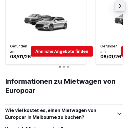
Gefunden
Gefunden
Ähnliche Angebote finden
Ä
am
am
08/01/26
08/01/26
Informationen zu Mietwagen von
Europcar
Wie viel kostet es, einen Mietwagen von
Europcar in Melbourne zu buchen?