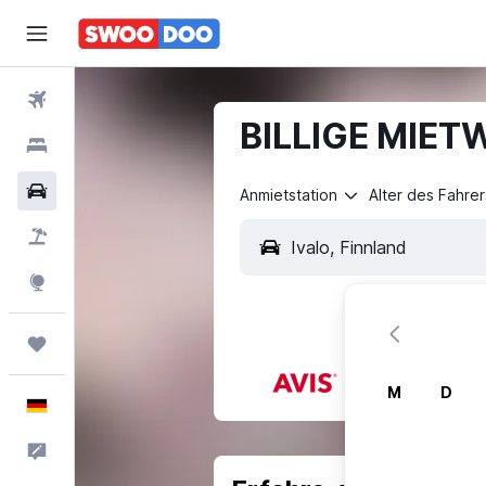
Flüge
BILLIGE MIETW
Hotels
Mietwagen
Anmietstation
Alter des Fahrer
Pauschalreisen
Explore
Trips
M
D
Deutsch
Feedback