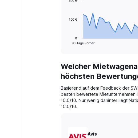
300 €
data
points.
150 €
The
chart
has
1
0
90 Tage vorher
X
End
of
axis
interactive
displaying
chart
categories.
Welcher Mietwagenanb
Range:
91
höchsten Bewertung
categories.
The
Basierend auf dem Feedback der SWO
chart
besten bewertete Mietunternehmen in
has
10.0/10. Nur wenig dahinter liegt Nat
1
10.0/10.
Y
axis
displaying
values.
Range:
Avis
0