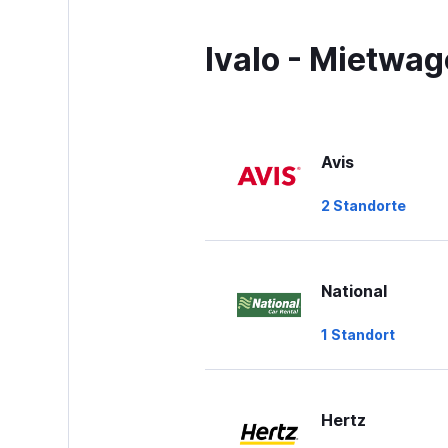
The
chart
has
Ivalo - Mietwa
1
Y
axis
displaying
values.
Range:
Avis
0
to
2 Standorte
60.
National
1 Standort
Hertz