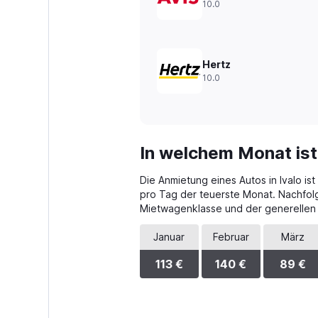
10.0
to
450.
Hertz
10.0
In welchem Monat ist
Die Anmietung eines Autos in Ivalo is
pro Tag der teuerste Monat. Nachfol
Mietwagenklasse und der generellen
Januar
Februar
März
113 €
140 €
89 €