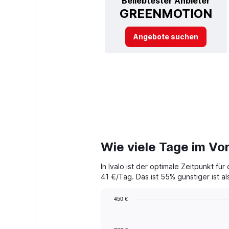
Beliebtester Anbieter
GREENMOTION
Angebote suchen
Wie viele Tage im Vor
In Ivalo ist der optimale Zeitpunkt f
41 €/Tag. Das ist 55% günstiger ist al
450 €
Chart
Chart
graphic.
with
91