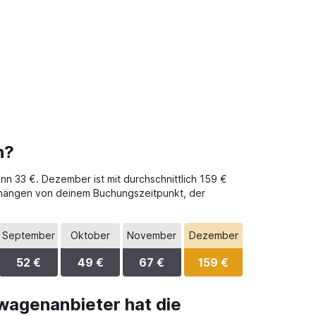
n?
ann 33 €. Dezember ist mit durchschnittlich 159 €
e hängen von deinem Buchungszeitpunkt, der
September
Oktober
November
Dezember
52 €
49 €
67 €
159 €
wagenanbieter hat die