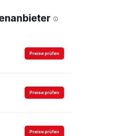
The
chart
has
genanbieter
1
Y
axis
displaying
values.
Range:
0
Preise prüfen
to
3.
Preise prüfen
Preise prüfen