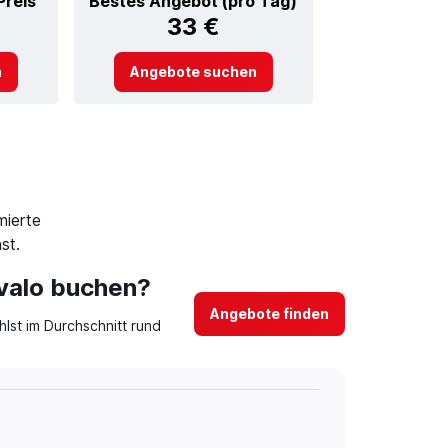
Preis
Bestes Angebot (pro Tag)
33 €
n
Angebote suchen
mierte
st.
Ivalo buchen?
Angebote finden
lst im Durchschnitt rund