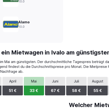
10.0
Alamo
10.0
 ein Mietwagen in Ivalo am günstigste
t im Mai am günstigsten. Der durchschnittliche Tagespreis beträgt d
gend findest du die Durchschnittspreise pro Monat. Die Mietpreis
 Nachfrage ab.
April
Mai
Juni
Juli
August
51 €
33 €
67 €
58 €
55 €
Welcher Miet