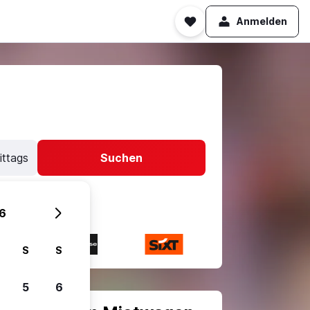
Anmelden
ittags
Suchen
6
S
S
5
6