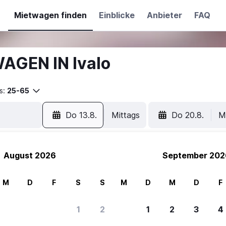
Mietwagen finden
Einblicke
Anbieter
FAQ
AGEN IN Ivalo
s:
25-65
Do 13.8.
Mittags
Do 20.8.
M
August 2026
September 202
M
D
F
S
S
M
D
M
D
F
1
2
1
2
3
4