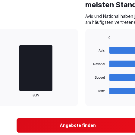
meisten Stand
Avis und National haben j
am häufigsten vertreten
0
Bar
Chart
graphic.
chart
Avis
with
4
bars.
National
The
Budget
chart
has
1
Hertz
SUV
X
End
of
axis
interactive
displaying
chart
categories.
Range:
4
Angebote finden
categories.