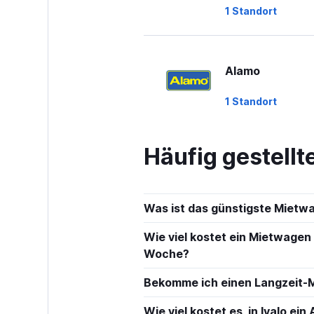
1 Standort
Alamo
1 Standort
Häufig gestell
GREEN MOTION
1 Standort
Was ist das günstigste Mietwa
Wie viel kostet ein Mietwagen
Budget
Woche?
Bekomme ich einen Langzeit-M
2 Standorte
Wie viel kostet es, in Ivalo ei