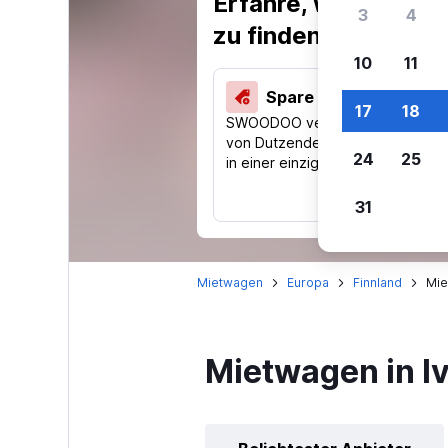
Erfahre, warum uns
3
4
zu finden.
10
11
Spare 40 % und mehr
17
18
SWOODOO vergleicht Preise
von Dutzenden Reise-Websites
24
25
in einer einzigen Suche.
31
Mietwagen
Europa
Finnland
Mie
Mietwagen in I