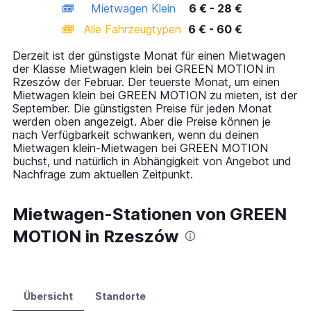
Mietwagen Klein
6 € - 28 €
displaying
categories.
Alle Fahrzeugtypen
6 € - 60 €
Range:
14
Derzeit ist der günstigste Monat für einen Mietwagen
categories.
der Klasse Mietwagen klein bei GREEN MOTION in
The
Rzeszów der Februar. Der teuerste Monat, um einen
chart
Mietwagen klein bei GREEN MOTION zu mieten, ist der
has
September. Die günstigsten Preise für jeden Monat
1
werden oben angezeigt. Aber die Preise können je
Y
nach Verfügbarkeit schwanken, wenn du deinen
axis
Mietwagen klein-Mietwagen bei GREEN MOTION
displaying
buchst, und natürlich in Abhängigkeit von Angebot und
values.
Nachfrage zum aktuellen Zeitpunkt.
Range:
0
to
Mietwagen-Stationen von GREEN
75.
MOTION in Rzeszów
Übersicht
Standorte