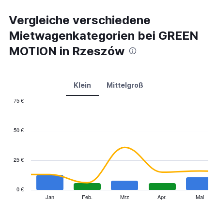
Vergleiche verschiedene
Mietwagenkategorien bei GREEN
MOTION in Rzeszów
Klein
Mittelgroß
75 €
Combination
Chart
graphic.
chart
with
50 €
2
data
series.
25 €
The
chart
has
0 €
1
Jan
Feb.
Mrz
Apr.
Mai
End
of
X
interactive
axis
chart