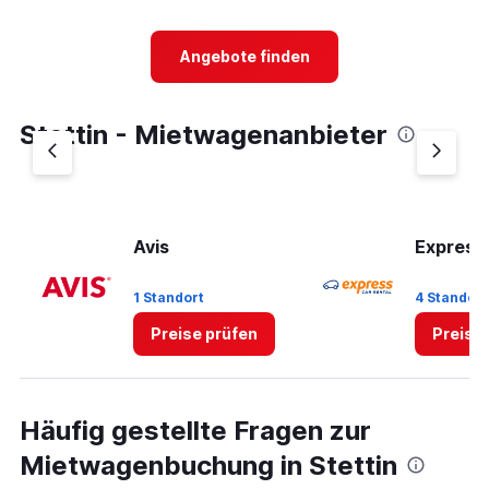
categories.
Range:
2
Angebote finden
categories.
The
chart
Stettin - Mietwagenanbieter
has
1
Y
axis
displaying
values.
Avis
Express 
Range:
0
1 Standort
4 Standor
to
75.
Preise prüfen
Preise
Häufig gestellte Fragen zur
Mietwagenbuchung in Stettin