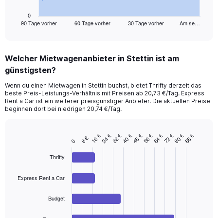
has
1
0
90 Tage vorher
60 Tage vorher
30 Tage vorher
Am se…
X
End
of
axis
interactive
displaying
chart
categories.
Welcher Mietwagenanbieter in Stettin ist am
Range:
günstigsten?
91
categories.
Wenn du einen Mietwagen in Stettin buchst, bietet Thrifty derzeit das
The
beste Preis-Leistungs-Verhältnis mit Preisen ab 20,73 €/Tag. Express
chart
Rent a Car ist ein weiterer preisgünstiger Anbieter. Die aktuellen Preise
has
beginnen dort bei niedrigen 20,74 €/Tag.
1
Y
axis
72 €
56 €
40 €
24 €
80 €
64 €
48 €
32 €
16 €
88 €
8 €
Bar
Chart
0
displaying
graphic.
chart
values.
with
Thrifty
Range:
4
bars.
0
Express Rent a Car
to
The
120.
chart
Budget
has
1