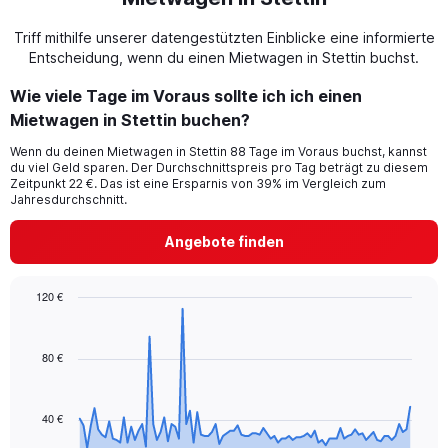
Triff mithilfe unserer datengestützten Einblicke eine informierte
Entscheidung, wenn du einen Mietwagen in Stettin buchst.
Wie viele Tage im Voraus sollte ich ich einen
Mietwagen in Stettin buchen?
Wenn du deinen Mietwagen in Stettin 88 Tage im Voraus buchst, kannst
du viel Geld sparen. Der Durchschnittspreis pro Tag beträgt zu diesem
Zeitpunkt 22 €. Das ist eine Ersparnis von 39% im Vergleich zum
Jahresdurchschnitt.
Angebote finden
120 €
Chart
Chart
graphic.
with
91
80 €
data
points.
40 €
The
chart