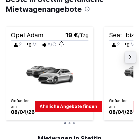
Mietwagenangebote
Opel Adam
19 €
Seat Ibiza
/Tag
2
M
A/C
2
M
Gefunden
Gefunden
Ähnliche Angebote finden
am
am
08/04/26
08/04/26
Mietwagen in Stettin