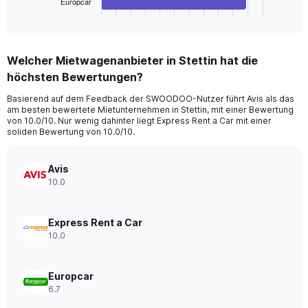
Europcar
X
End
of
axis
interactive
displaying
chart
categories.
Welcher Mietwagenanbieter in Stettin hat die
Range:
höchsten Bewertungen?
4
categories.
Basierend auf dem Feedback der SWOODOO-Nutzer führt Avis als das
The
am besten bewertete Mietunternehmen in Stettin, mit einer Bewertung
chart
von 10.0/10. Nur wenig dahinter liegt Express Rent a Car mit einer
has
soliden Bewertung von 10.0/10.
1
Y
axis
Avis
displaying
10.0
values.
Range:
0
Express Rent a Car
to
10.0
88.
Europcar
6.7