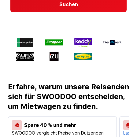
Suchen
Erfahre, warum unsere Reisenden
sich für SWOODOO entscheiden,
um Mietwagen zu finden.
Spare 40 % und mehr
SWOODOO vergleicht Preise von Dutzenden
Lass d