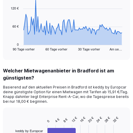
graphic.
with
91
120 €
data
points.
60 €
The
chart
has
1
0
90 Tage vorher
60 Tage vorher
30 Tage vorher
Am se…
X
End
of
axis
interactive
displaying
chart
categories.
Welcher Mietwagenanbieter in Bradford ist am
Range:
günstigsten?
91
categories.
Basierend auf den aktuellen Preisen in Bradford ist keddy by Europcar
The
deine günstigste Option für einen Mietwagen mit Tarifen ab 15,91 €/Tag.
chart
Knapp dahinter liegt Enterprise Rent-A-Car, wo die Tagespreise bereits
has
bei nur 18,00 € beginnen.
1
Y
axis
12 €
16 €
20 €
24 €
28 €
32 €
4 €
8 €
Bar
Chart
0
displaying
graphic.
chart
values.
with
keddy by Europcar