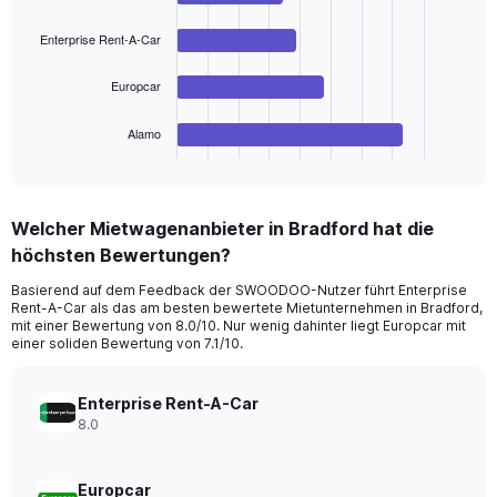
Range:
4
bars.
0
Enterprise Rent-A-Car
to
The
180.
chart
Europcar
has
1
Alamo
X
End
of
axis
interactive
displaying
chart
categories.
Welcher Mietwagenanbieter in Bradford hat die
Range:
höchsten Bewertungen?
4
categories.
Basierend auf dem Feedback der SWOODOO-Nutzer führt Enterprise
The
Rent-A-Car als das am besten bewertete Mietunternehmen in Bradford,
chart
mit einer Bewertung von 8.0/10. Nur wenig dahinter liegt Europcar mit
has
einer soliden Bewertung von 7.1/10.
1
Y
axis
Enterprise Rent-A-Car
displaying
8.0
values.
Range:
0
Europcar