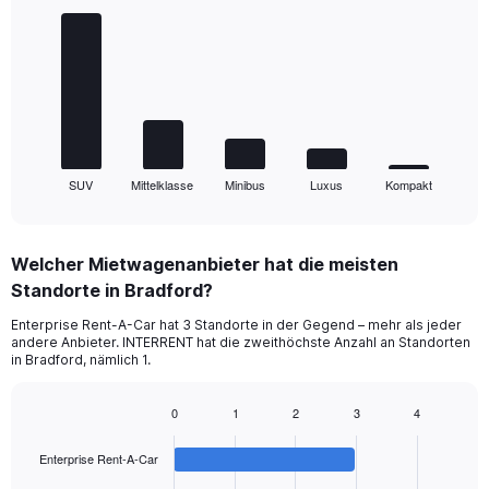
graphic.
chart
with
5
bars.
The
chart
has
1
SUV
Mittelklasse
Minibus
Luxus
Kompakt
X
End
of
axis
interactive
displaying
chart
categories.
Welcher Mietwagenanbieter hat die meisten
Range:
Standorte in Bradford?
5
categories.
Enterprise Rent-A-Car hat 3 Standorte in der Gegend – mehr als jeder
The
andere Anbieter. INTERRENT hat die zweithöchste Anzahl an Standorten
chart
in Bradford, nämlich 1.
has
1
0
1
2
3
4
Y
Bar
Chart
axis
graphic.
chart
displaying
Enterprise Rent-A-Car
with
values.
4