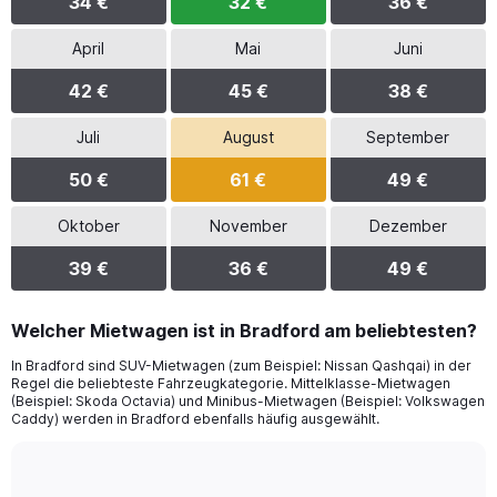
34 €
32 €
36 €
April
Mai
Juni
42 €
45 €
38 €
Juli
August
September
50 €
61 €
49 €
Oktober
November
Dezember
39 €
36 €
49 €
Welcher Mietwagen ist in Bradford am beliebtesten?
In Bradford sind SUV-Mietwagen (zum Beispiel: Nissan Qashqai) in der
Regel die beliebteste Fahrzeugkategorie. Mittelklasse-Mietwagen
(Beispiel: Skoda Octavia) und Minibus-Mietwagen (Beispiel: Volkswagen
Caddy) werden in Bradford ebenfalls häufig ausgewählt.
Bar
Chart