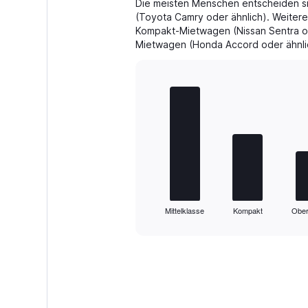
Die meisten Menschen entscheiden sic
(Toyota Camry oder ähnlich). Weiter
Kompakt-Mietwagen (Nissan Sentra od
Mietwagen (Honda Accord oder ähnli
Bar
Chart
graphic.
chart
with
5
bars.
The
chart
has
1
Mittelklasse
Kompakt
Ober
X
End
of
axis
interactive
displaying
chart
categories.
Range:
5
categories.
The