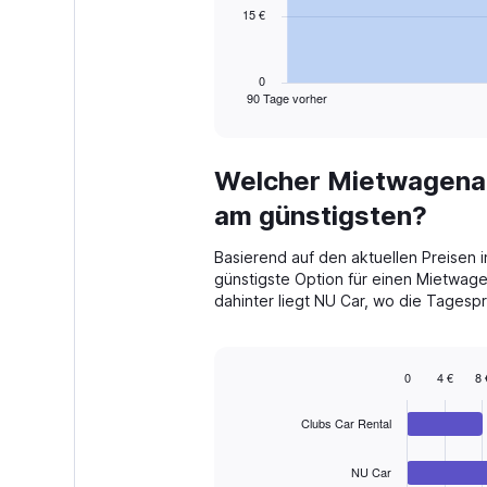
15 €
The
chart
has
1
0
90 Tage vorher
X
End
of
axis
interactive
displaying
chart
categories.
Welcher Mietwagenanb
Range:
91
am günstigsten?
categories.
The
Basierend auf den aktuellen Preisen i
chart
günstigste Option für einen Mietwage
has
dahinter liegt NU Car, wo die Tagespr
1
Y
axis
displaying
0
4 €
8 
values.
Bar
Chart
Range:
graphic.
chart
Clubs Car Rental
with
0
4
to
bars.
45.
NU Car