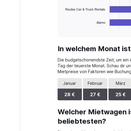
The
Routes Car & Truck Rentals
chart
has
1
Alamo
X
End
of
axis
interactive
displaying
chart
categories.
In welchem Monat ist
Range:
4
Die budgetschonendste Zeit, um ein A
categories.
The
Tag der teuerste Monat. Schau dir un
chart
Mietpreise von Faktoren wie Buchungs
has
1
Januar
Februar
März
Y
axis
28 €
27 €
25 €
displaying
values.
Range:
Welcher Mietwagen i
0
beliebtesten?
to
32.