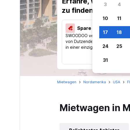
Erfahre, warum uns
3
4
zu finden.
10
11
Spare 40 % und mehr
17
18
SWOODOO vergleicht Preise
von Dutzenden Reise-Websites
24
25
in einer einzigen Suche.
31
Mietwagen
Nordamerika
USA
F
Mietwagen in 