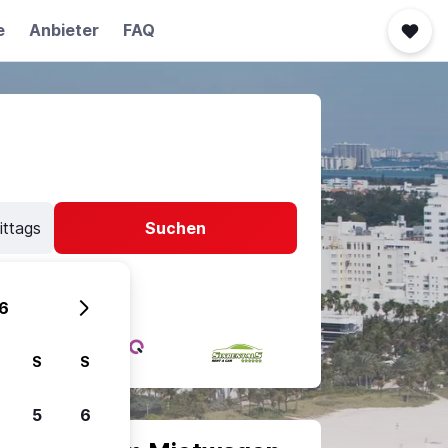
e
Anbieter
FAQ
ittags
Suchen
6
S
S
5
6