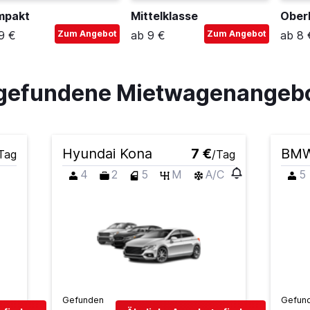
mpakt
Mittelklasse
Ober
9 €
Zum Angebot
ab 9 €
Zum Angebot
ab 8 
i gefundene Mietwagenangeb
Hyundai Kona
7 €
BMW
Tag
/Tag
4
2
5
M
A/C
5
Gefunden
Gefun