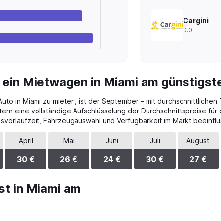
Cargini
0.0
 ein Mietwagen in Miami am günstigst
uto in Miami zu mieten, ist der September – mit durchschnittlichen
tern eine vollständige Aufschlüsselung der Durchschnittspreise für
vorlaufzeit, Fahrzeugauswahl und Verfügbarkeit im Markt beeinflu
April
Mai
Juni
Juli
August
30 €
26 €
24 €
30 €
27 €
st in Miami am