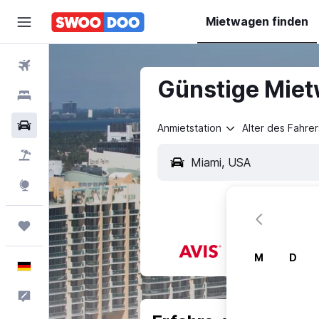
Mietwagen finden
Flüge
Günstige Miet
Hotels
Mietwagen
Anmietstation
Alter des Fahrer
Pauschalreisen
Explore
Trips
M
D
Deutsch
Feedback