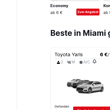
uxus
Economy
Ko
b 46 €
Zum Angebot
ab 6 €
Zum Angebot
ab 
Beste in Miam
Toyota Yaris
6 €
/
2
M
A/C
Gefunden