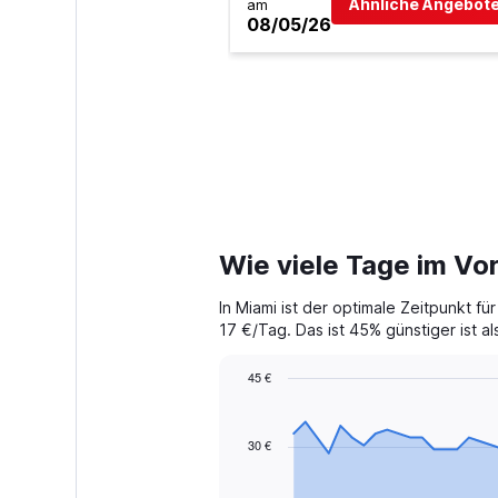
Ähnliche Angebote
am
08/05/26
Wie viele Tage im Vo
In Miami ist der optimale Zeitpunkt 
17 €/Tag. Das ist 45% günstiger ist al
45 €
Chart
Chart
graphic.
with
91
30 €
data
points.