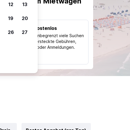
scheiden, um Mietwagen
12
13
19
20
Kostenlos
26
27
Trips
Nutze unbegrenzt viele Suchen
ohne versteckte Gebühren,
ch
Kosten oder Anmeldungen.
typ