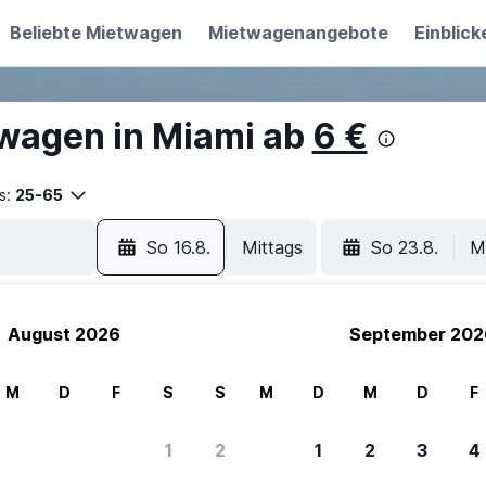
Beliebte Mietwagen
Mietwagenangebote
Einblick
wagen in Miami ab
6 €
s:
25-65
So 16.8.
Mittags
So 23.8.
M
August 2026
September 202
M
D
F
S
S
M
D
M
D
F
1
2
1
2
3
4