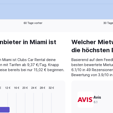
60 Tage vorher
30 Tage
ieter in Miami ist
Welcher Mietw
die höchsten
n Miami ist Clubs Car Rental deine
Basierend auf dem Feed
n mit Tarifen ab 9,37 €/Tag. Knapp
besten bewertete Mietun
eise bereits bei nur 15,02 € beginnen.
6.1/10 in 49 Rezensionen
Bewertung von 3.9/10 in
€
12 €
16 €
20 €
24 €
28 €
32 €
Avis
6.1