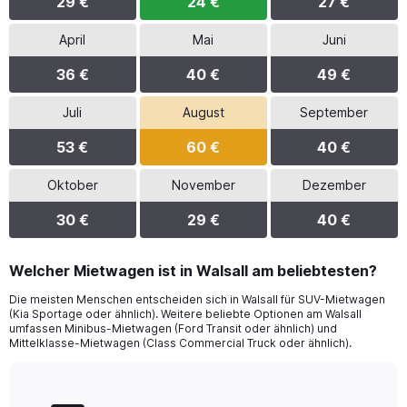
29 €
24 €
27 €
April
Mai
Juni
36 €
40 €
49 €
Juli
August
September
53 €
60 €
40 €
Oktober
November
Dezember
30 €
29 €
40 €
Welcher Mietwagen ist in Walsall am beliebtesten?
Die meisten Menschen entscheiden sich in Walsall für SUV-Mietwagen
(Kia Sportage oder ähnlich). Weitere beliebte Optionen am Walsall
umfassen Minibus-Mietwagen (Ford Transit oder ähnlich) und
Mittelklasse-Mietwagen (Class Commercial Truck oder ähnlich).
Bar
Chart