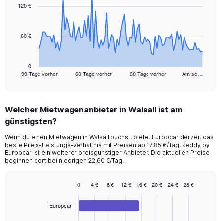
91
120 €
data
points.
60 €
The
chart
has
1
0
90 Tage vorher
60 Tage vorher
30 Tage vorher
Am se…
X
End
of
axis
interactive
displaying
chart
categories.
Welcher Mietwagenanbieter in Walsall ist am
Range:
günstigsten?
91
categories.
Wenn du einen Mietwagen in Walsall buchst, bietet Europcar derzeit das
The
beste Preis-Leistungs-Verhältnis mit Preisen ab 17,85 €/Tag. keddy by
chart
Europcar ist ein weiterer preisgünstiger Anbieter. Die aktuellen Preise
has
beginnen dort bei niedrigen 22,60 €/Tag.
1
Y
0
4 €
8 €
12 €
16 €
20 €
24 €
28 €
axis
Bar
Chart
displaying
graphic.
chart
values.
Europcar
with
Range:
4