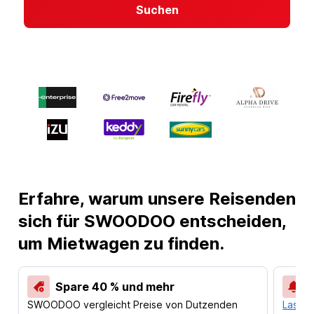
Suchen
Erfahre, warum unsere Reisenden
sich für SWOODOO entscheiden,
um Mietwagen zu finden.
Spare 40 % und mehr
SWOODOO vergleicht Preise von Dutzenden
Lass d