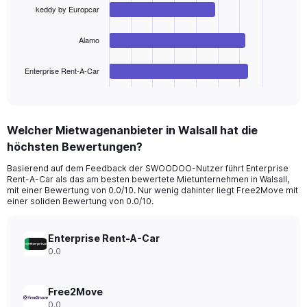
bars.
0
keddy by Europcar
to
The
180.
Alamo
chart
has
1
Enterprise Rent-A-Car
X
End
of
axis
interactive
displaying
chart
categories.
Welcher Mietwagenanbieter in Walsall hat die
Range:
höchsten Bewertungen?
4
categories.
Basierend auf dem Feedback der SWOODOO-Nutzer führt Enterprise
The
Rent-A-Car als das am besten bewertete Mietunternehmen in Walsall,
chart
mit einer Bewertung von 0.0/10. Nur wenig dahinter liegt Free2Move mit
has
einer soliden Bewertung von 0.0/10.
1
Y
axis
Enterprise Rent-A-Car
displaying
0.0
values.
Range:
0
Free2Move
to
0.0