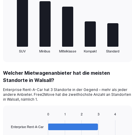
graphic.
chart
with
5
bars.
The
chart
has
1
SUV
Minibus
Mittelklasse
Kompakt
Standard
X
End
of
axis
interactive
displaying
chart
categories.
Welcher Mietwagenanbieter hat die meisten
Range:
Standorte in Walsall?
5
categories.
Enterprise Rent-A-Car hat 3 Standorte in der Gegend – mehr als jeder
The
andere Anbieter. Free2Move hat die zweithöchste Anzahl an Standorten
chart
in Walsall, nämlich 1.
has
1
0
1
2
3
4
Y
Bar
Chart
axis
graphic.
chart
displaying
Enterprise Rent-A-Car
with
values.
4