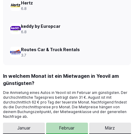
0
Hertz
to
6.8
600.
keddy by Europcar
6.8
Routes Car & Truck Rentals
3.7
In welchem Monat ist ein Mietwagen in Yeovil am
günstigsten?
Die Anmietung eines Autos in Yeovil ist im Februar am günstigsten. Der
durchschnittliche Tagespreis beträgt dann 31 €. August ist mit
durchschnittlich 62 € pro Tag der teuerste Monat. Nachfolgend findest
du die Durchschnittspreise pro Monat. Die Mietpreise hängen von
deinem Buchungszeitpunkt, der Mietwagenklasse und der generellen
Nachfrage ab.
Januar
Februar
März