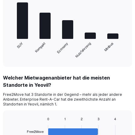
Bar
Chart
graphic.
chart
with
5
bars.
The
chart
SUV
Kompakt
Minibus
Nutzfahrzeug
Economy
has
1
X
End
of
axis
interactive
displaying
chart
categories.
Welcher Mietwagenanbieter hat die meisten
Range:
Standorte in Yeovil?
5
categories.
Free2Move hat 3 Standorte in der Gegend – mehr als jeder andere
The
Anbieter. Enterprise Rent-A-Car hat die zweithöchste Anzahl an
chart
Standorten in Yeovil, nämlich 1.
has
1
0
1
2
3
4
Y
Bar
Chart
axis
graphic.
chart
displaying
Free2Move
with