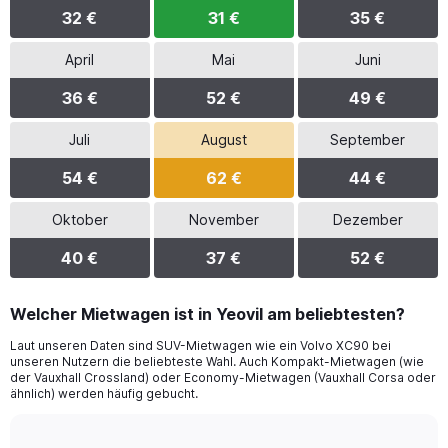
32 €
31 €
35 €
April
Mai
Juni
36 €
52 €
49 €
Juli
August
September
54 €
62 €
44 €
Oktober
November
Dezember
40 €
37 €
52 €
Welcher Mietwagen ist in Yeovil am beliebtesten?
Laut unseren Daten sind SUV-Mietwagen wie ein Volvo XC90 bei
unseren Nutzern die beliebteste Wahl. Auch Kompakt-Mietwagen (wie
der Vauxhall Crossland) oder Economy-Mietwagen (Vauxhall Corsa oder
ähnlich) werden häufig gebucht.