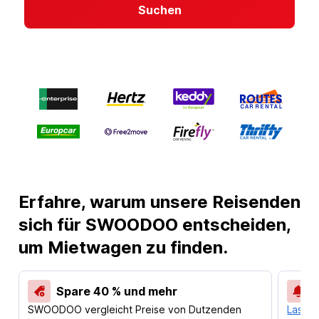
Suchen
Erfahre, warum unsere Reisenden
sich für SWOODOO entscheiden,
um Mietwagen zu finden.
Spare 40 % und mehr
SWOODOO vergleicht Preise von Dutzenden
Lass d