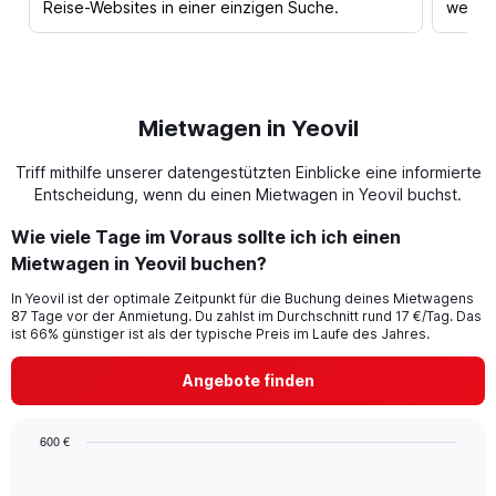
Reise-Websites in einer einzigen Suche.
werden
Mietwagen in Yeovil
Triff mithilfe unserer datengestützten Einblicke eine informierte
Entscheidung, wenn du einen Mietwagen in Yeovil buchst.
Wie viele Tage im Voraus sollte ich ich einen
Mietwagen in Yeovil buchen?
In Yeovil ist der optimale Zeitpunkt für die Buchung deines Mietwagens
87 Tage vor der Anmietung. Du zahlst im Durchschnitt rund 17 €/Tag. Das
ist 66% günstiger ist als der typische Preis im Laufe des Jahres.
Angebote finden
600 €
Chart
Chart
graphic.
with