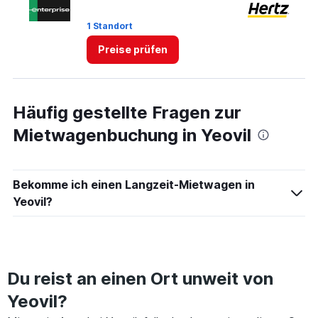
to
4.
1 Standort
1 
Preise prüfen
Häufig gestellte Fragen zur
Mietwagenbuchung in Yeovil
Bekomme ich einen Langzeit-Mietwagen in
Yeovil?
Du reist an einen Ort unweit von
Yeovil?