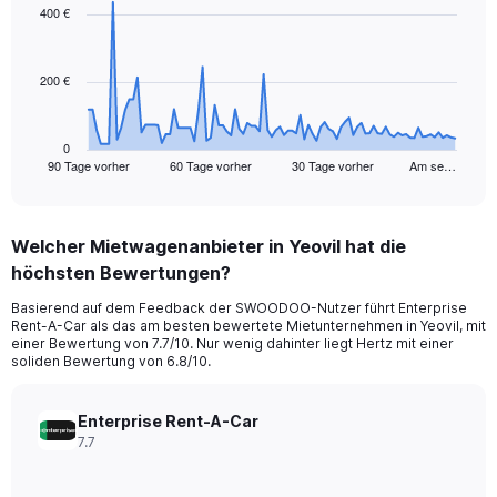
91
400 €
data
points.
200 €
The
chart
has
1
0
90 Tage vorher
60 Tage vorher
30 Tage vorher
Am se…
X
End
of
axis
interactive
displaying
chart
categories.
Welcher Mietwagenanbieter in Yeovil hat die
Range:
höchsten Bewertungen?
91
categories.
Basierend auf dem Feedback der SWOODOO-Nutzer führt Enterprise
The
Rent-A-Car als das am besten bewertete Mietunternehmen in Yeovil, mit
chart
einer Bewertung von 7.7/10. Nur wenig dahinter liegt Hertz mit einer
has
soliden Bewertung von 6.8/10.
1
Y
axis
Enterprise Rent-A-Car
displaying
7.7
values.
Range: