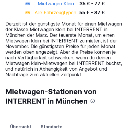
Mietwagen Klein
35 € - 77 €
displaying
categories.
Alle Fahrzeugtypen
55 € - 87 €
Range:
14
Derzeit ist der günstigste Monat für einen Mietwagen
categories.
der Klasse Mietwagen klein bei INTERRENT in
The
München der März. Der teuerste Monat, um einen
chart
Mietwagen klein bei INTERRENT zu mieten, ist der
has
November. Die günstigsten Preise für jeden Monat
1
werden oben angezeigt. Aber die Preise können je
Y
nach Verfügbarkeit schwanken, wenn du deinen
axis
Mietwagen klein-Mietwagen bei INTERRENT buchst,
displaying
und natürlich in Abhängigkeit von Angebot und
values.
Nachfrage zum aktuellen Zeitpunkt.
Range:
0
to
Mietwagen-Stationen von
120.
INTERRENT in München
Übersicht
Standorte