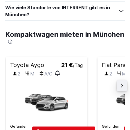
Wie viele Standorte von INTERRENT gibt es in
München?
Kompaktwagen mieten in München
Toyota Aygo
21 €
Fiat Pand
/Tag
2
M
A/C
2
M
Gefunden
Gefunden