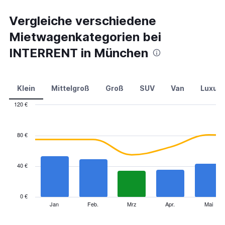
Vergleiche verschiedene
Mietwagenkategorien bei
INTERRENT in München
Klein
Mittelgroß
Groß
SUV
Van
Luxus
120 €
Combination
Chart
graphic.
chart
with
80 €
2
data
series.
40 €
The
chart
has
0 €
1
Jan
Feb.
Mrz
Apr.
Mai
End
of
X
interactive
axis
chart