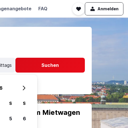
agenangebote
FAQ
Anmelden
ittags
Suchen
6
S
S
scheiden, um Mietwagen
5
6