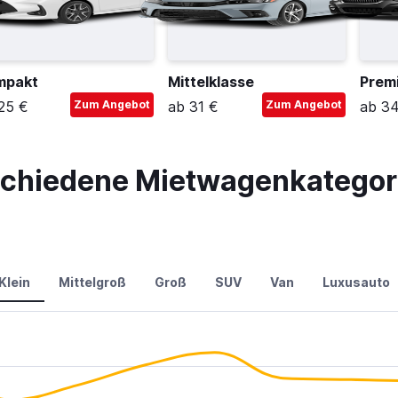
mpakt
Mittelklasse
Prem
25 €
Zum Angebot
ab 31 €
Zum Angebot
ab 3
schiedene Mietwagenkategorie
Klein
Mittelgroß
Groß
SUV
Van
Luxusauto