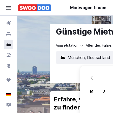
Mietwagen finden
Flüge
Günstige Miet
Hotels
Mietwagen
Anmietstation
Alter des Fahrer
Pauschalreisen
Explore
Trips
M
D
Deutsch
Erfahre, warum uns
Feedback
zu finden.