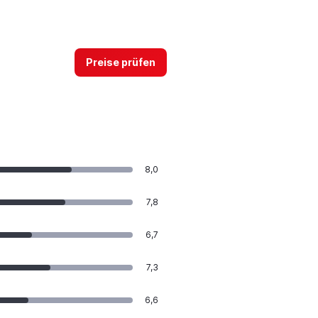
Preise prüfen
8,0
7,8
6,7
7,3
6,6