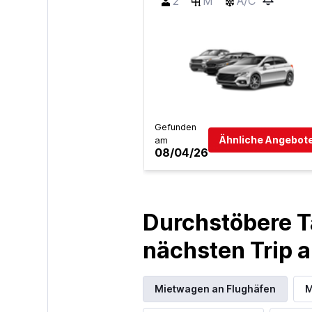
2
M
A/C
Gefunden
Ähnliche Angebote
am
08/04/26
Durchstöbere T
nächsten Trip
Mietwagen an Flughäfen
M