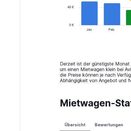
series.
40 €
The
chart
has
0 €
1
Jan
Feb.
End
of
X
interactive
axis
chart
displaying
categories.
Range:
14
Derzeit ist der günstigste Monat
categories.
um einen Mietwagen klein bei Avi
The
die Preise können je nach Verfü
chart
Abhängigkeit von Angebot und Na
has
1
Y
Mietwagen-Stat
axis
displaying
values.
Range:
0
Übersicht
Bewertungen
to