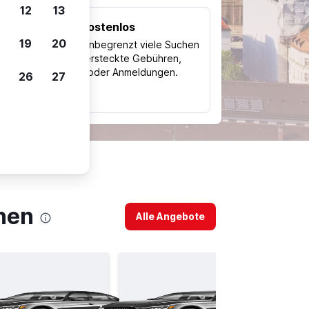
12
13
Kostenlos
Trips
19
20
Nutze unbegrenzt viele Suchen
ohne versteckte Gebühren,
ch
Kosten oder Anmeldungen.
26
27
typ
hen
Alle Angebote