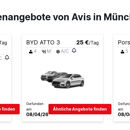
nangebote von Avis in Mün
BYD ATTO 3
25 €
Pors
Tag
/Tag
4
M
A/C
5
C
Gefunden
Gefun
 finden
Ähnliche Angebote finden
am
am
08/04/26
08/0