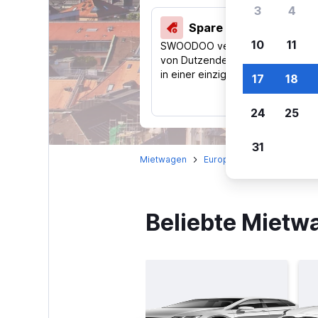
3
4
Spare 40 % und mehr
10
11
SWOODOO vergleicht Preise
von Dutzenden Reise-Websites
in einer einzigen Suche.
17
18
24
25
31
Mietwagen
Europa
Deutschland
Beliebte Mietw