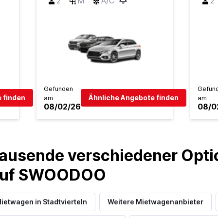
2
M
A/C
2
Gefunden
Gefun
 finden
Ähnliche Angebote finden
am
am
08/02/26
08/0
ausende verschiedener Optio
 auf SWOODOO
ietwagen in Stadtvierteln
Weitere Mietwagenanbieter