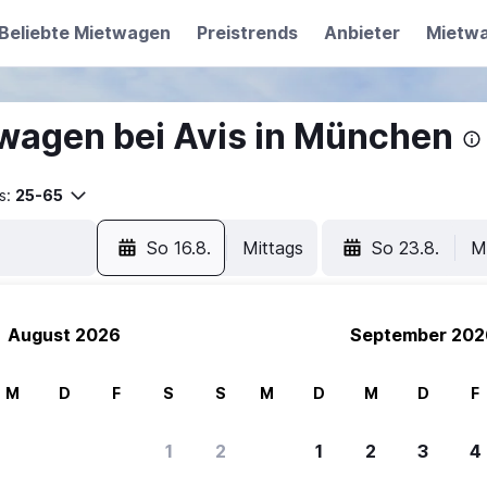
Beliebte Mietwagen
Preistrends
Anbieter
Mietw
wagen bei Avis in München
s:
25-65
So 16.8.
Mittags
So 23.8.
M
August 2026
September 202
M
D
F
S
S
M
D
M
D
F
ere Reisenden sich für SWOODOO ent
1
2
1
2
3
4