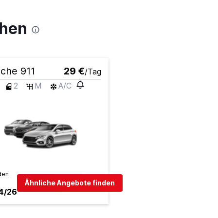
chen
che 911
29 €
/Tag
2
M
A/C
den
Ähnliche Angebote finden
4/26