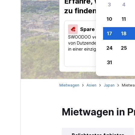
Erfahre, warum uns
3
4
zu finden.
10
11
Spare 40 % und mehr
17
18
SWOODOO vergleicht Preise
von Dutzenden Reise-Websites
24
25
in einer einzigen Suche.
31
Mietwagen
Asien
Japan
Mietwag
Mietwagen in P