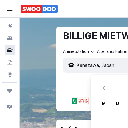
Flüge
BILLIGE MIETW
Hotels
Mietwagen
Anmietstation
Alter des Fahrer
Pauschalreisen
Explore
Trips
M
D
Feedback