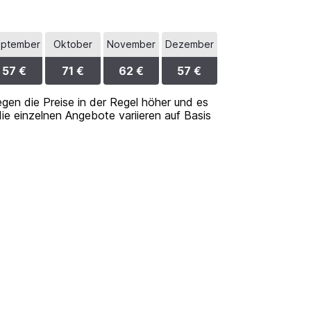
ptember
Oktober
November
Dezember
57 €
71 €
62 €
57 €
iegen die Preise in der Regel höher und es
die einzelnen Angebote variieren auf Basis