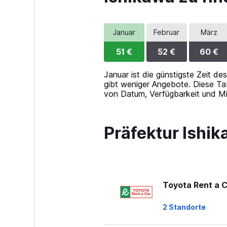
120.
Januar
Februar
März
51 €
52 €
60 €
Januar ist die günstigste Zeit de
gibt weniger Angebote. Diese Tabe
von Datum, Verfügbarkeit und M
Präfektur Ishi
Toyota Rent a 
2 Standorte