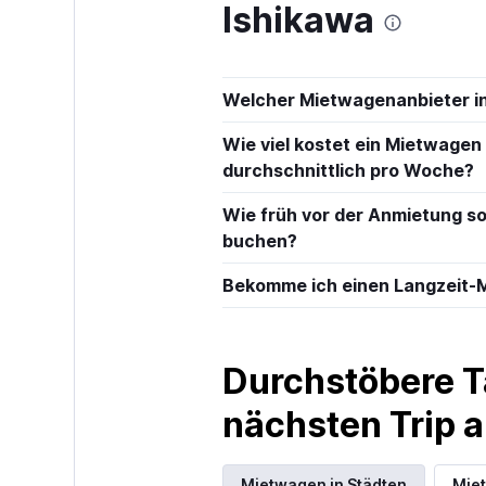
Ishikawa
1 Standort
Welcher Mietwagenanbieter in
Hertz
Wie viel kostet ein Mietwagen 
durchschnittlich pro Woche?
1 Standort
Wie früh vor der Anmietung so
buchen?
J-net
Bekomme ich einen Langzeit-M
1 Standort
Durchstöbere T
keddy by Europ
nächsten Trip
1 Standort
Mietwagen in Städten
Mie