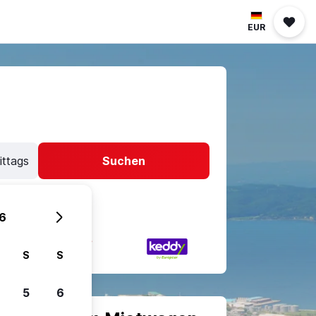
EUR
ittags
Suchen
6
S
S
5
6