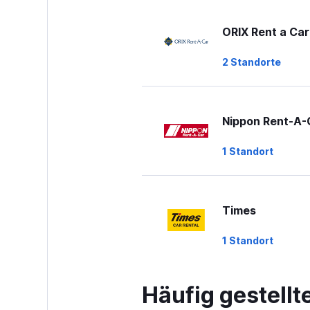
ORIX Rent a Car
2 Standorte
Nippon Rent-A-
1 Standort
Times
1 Standort
Häufig gestell
Nissan Rent-A-