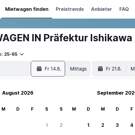
Mietwagen finden
Preistrends
Anbieter
FAQ
AGEN IN Präfektur Ishikawa
s:
25-65
Fr 14.8.
Mittags
Fr 21.8.
M
August 2026
September 202
M
D
F
S
S
M
D
M
D
F
1
2
1
2
3
4