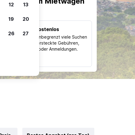
scheiden, um Mietwagen
12
13
19
20
Kostenlos
26
27
Trips
Nutze unbegrenzt viele Suchen
ohne versteckte Gebühren,
ch
Kosten oder Anmeldungen.
typ