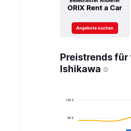
Beliebtester Anbieter
ORIX Rent a Car
Angebote suchen
Preistrends fü
Ishikawa
120 €
Combination
Chart
graphic.
chart
with
80 €
2
data
series.