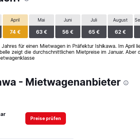
April
Mai
Juni
Juli
August
Se
74 €
63 €
56 €
65 €
62 €
s Jahres für einen Mietwagen in Präfektur Ishikawa. Im April l
lle zeigt die durchschnittlichen Mietpreise im Januar. Aber 
ietwagenklasse
kawa - Mietwagenanbieter
Car
Preise prüfen