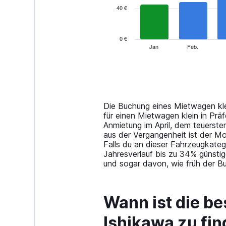
40 €
The
chart
has
0 €
1
Jan
Feb.
End
of
X
interactive
axis
chart
displaying
categories.
Range:
14
Die Buchung eines Mietwagen kle
categories.
für einen Mietwagen klein in Prä
The
Anmietung im April, dem teuerst
chart
aus der Vergangenheit ist der M
has
Falls du an dieser Fahrzeugkateg
1
Jahresverlauf bis zu 34% günstig
Y
und sogar davon, wie früh der B
axis
displaying
values.
Wann ist die be
Range:
0
Ishikawa zu fi
to