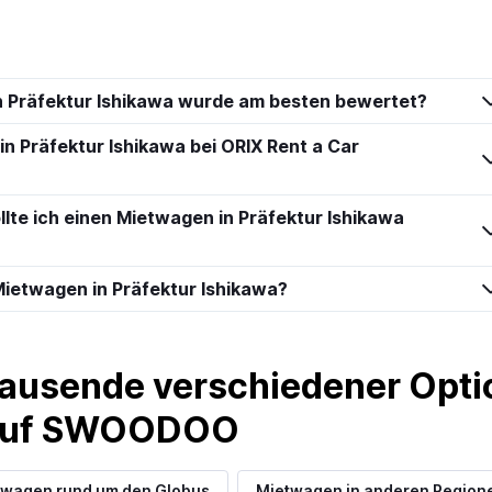
 Präfektur Ishikawa wurde am besten bewertet?
Preise prüfen
in Präfektur Ishikawa bei ORIX Rent a Car
llte ich einen Mietwagen in Präfektur Ishikawa
Preise prüfen
ietwagen in Präfektur Ishikawa?
ausende verschiedener Optio
car
 auf SWOODOO
Preise prüfen
twagen rund um den Globus
Mietwagen in anderen Region