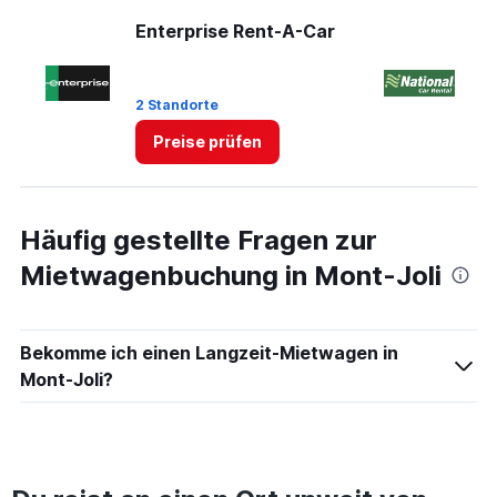
displaying
values.
Enterprise Rent-A-Car
Na
Range:
0
to
2 Standorte
2 
4.
Preise prüfen
Häufig gestellte Fragen zur
Mietwagenbuchung in Mont-Joli
Bekomme ich einen Langzeit-Mietwagen in
Mont-Joli?