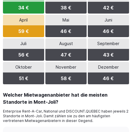
34 €
38 €
42 €
April
Mai
Juni
59 €
46 €
46 €
Juli
August
September
56 €
47 €
43 €
Oktober
November
Dezember
51 €
58 €
46 €
Welcher Mietwagenanbieter hat die meisten
Standorte in Mont-Joli?
Enterprise Rent-A-Car, National und DISCOUNT.QUEBEC haben jeweils 2
Standorte in Mont-Joli. Damit zählen sie zu den am häufigsten
vertretenen Mietwagenanbietern in dieser Gegend.