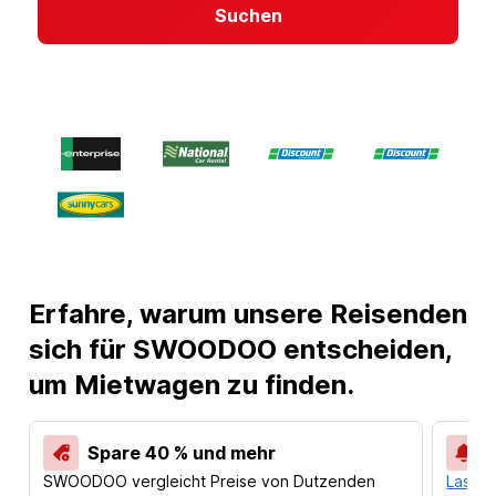
Suchen
Erfahre, warum unsere Reisenden
sich für SWOODOO entscheiden,
um Mietwagen zu finden.
Spare 40 % und mehr
SWOODOO vergleicht Preise von Dutzenden
Lass d