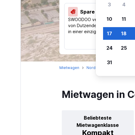
3
4
Spare 40 % und mehr
10
11
SWOODOO vergleicht Preise
von Dutzenden Reise-Websites
in einer einzigen Suche.
17
18
24
25
31
Mietwagen
Nordamerika
Mexiko
Mietwagen in C
Beliebteste
Mietwagenklasse
Kompakt