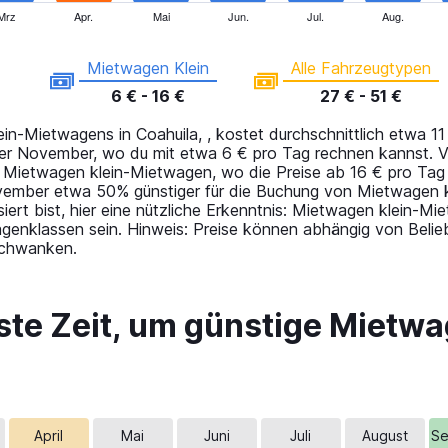
Mrz
Apr.
Mai
Jun.
Jul.
Aug.
Mietwagen Klein
Alle Fahrzeugtypen
6 € - 16 €
27 € - 51 €
n-Mietwagens in Coahuila, , kostet durchschnittlich etwa 11
 der November, wo du mit etwa 6 € pro Tag rechnen kannst. 
 Mietwagen klein-Mietwagen, wo die Preise ab 16 € pro Tag
ember etwa 50% günstiger für die Buchung von Mietwagen kl
siert bist, hier eine nützliche Erkenntnis: Mietwagen klein-M
genklassen sein. Hinweis: Preise können abhängig von Belieb
 schwanken.
ste Zeit, um günstige Mietwa
April
Mai
Juni
Juli
August
Se