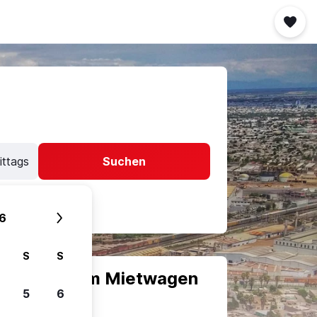
ittags
Suchen
6
S
S
scheiden, um Mietwagen
5
6