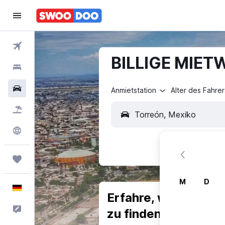
Flüge
BILLIGE MIET
Hotels
Mietwagen
Anmietstation
Alter des Fahrer
Pauschalreisen
Explore
Trips
M
D
Deutsch
Erfahre, warum uns
Feedback
zu finden.