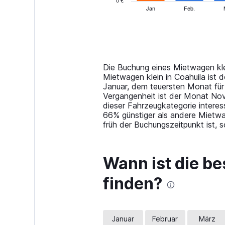
0 €
1
Jan
Feb.
End
of
X
interactive
axis
chart
displaying
categories.
Range:
14
Die Buchung eines Mietwagen klei
categories.
Mietwagen klein in Coahuila ist
The
Januar, dem teuersten Monat für
chart
Vergangenheit ist der Monat Nov
has
dieser Fahrzeugkategorie interes
1
66% günstiger als andere Mietwa
Y
früh der Buchungszeitpunkt ist,
axis
displaying
values.
Wann ist die be
Range:
0
finden?
to
60.
Januar
Februar
März