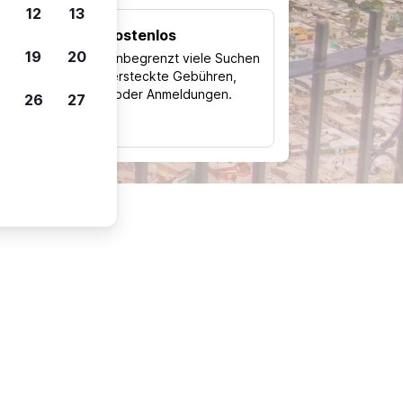
12
13
Kostenlos
Trips
19
20
Nutze unbegrenzt viele Suchen
ohne versteckte Gebühren,
ch
Kosten oder Anmeldungen.
26
27
typ