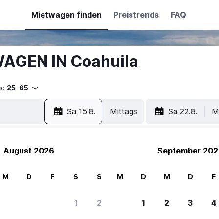
Mietwagen finden
Preistrends
FAQ
WAGEN IN Coahuila
s:
25-65
Sa 15.8.
Mittags
Sa 22.8.
M
August 2026
September 202
M
D
F
S
S
M
D
M
D
F
ere Reisenden sich für SWOODOO ent
1
2
1
2
3
4