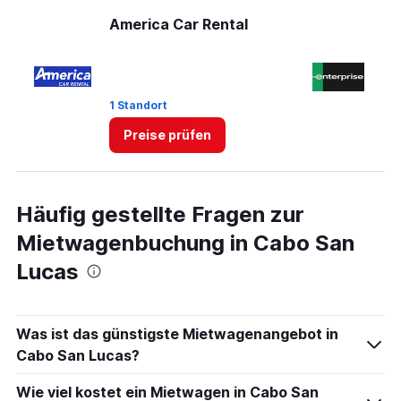
Range:
0
America Car Rental
En
to
10.
1 Standort
2 
Preise prüfen
Häufig gestellte Fragen zur
Mietwagenbuchung in Cabo San
Lucas
Was ist das günstigste Mietwagenangebot in
Cabo San Lucas?
Wie viel kostet ein Mietwagen in Cabo San