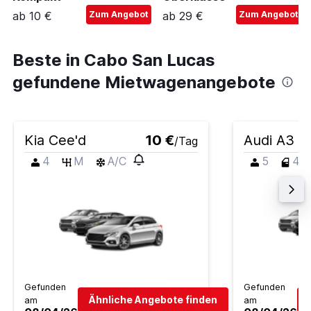
ab 10 €
Zum Angebot
ab 29 €
Zum Angebot
Beste in Cabo San Lucas
gefundene Mietwagenangebote
Kia Cee'd
10 €
Audi A3
/Tag
4
M
A/C
5
4
Gefunden
Gefunden
Ähnliche Angebote finden
am
am