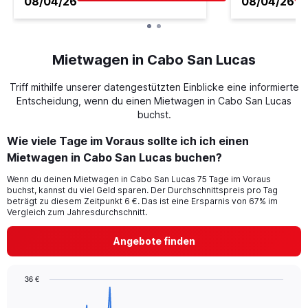
08/04/26
08/04/26
Mietwagen in Cabo San Lucas
Triff mithilfe unserer datengestützten Einblicke eine informierte
Entscheidung, wenn du einen Mietwagen in Cabo San Lucas
buchst.
Wie viele Tage im Voraus sollte ich ich einen
Mietwagen in Cabo San Lucas buchen?
Wenn du deinen Mietwagen in Cabo San Lucas 75 Tage im Voraus
buchst, kannst du viel Geld sparen. Der Durchschnittspreis pro Tag
beträgt zu diesem Zeitpunkt 6 €. Das ist eine Ersparnis von 67% im
Vergleich zum Jahresdurchschnitt.
Angebote finden
36 €
Chart
Chart
graphic.
with