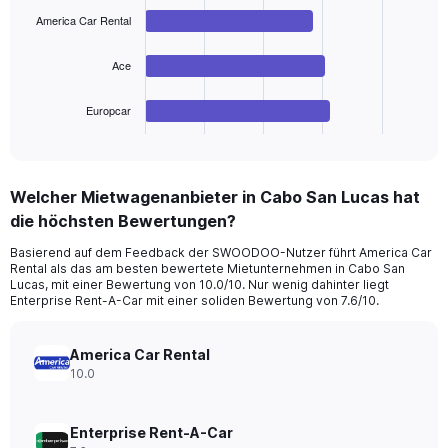
bars.
0
America Car Rental
to
The
36.
Ace
chart
has
1
Europcar
X
End
of
axis
interactive
displaying
chart
categories.
Welcher Mietwagenanbieter in Cabo San Lucas hat
Range:
die höchsten Bewertungen?
4
categories.
Basierend auf dem Feedback der SWOODOO-Nutzer führt America Car
The
Rental als das am besten bewertete Mietunternehmen in Cabo San
chart
Lucas, mit einer Bewertung von 10.0/10. Nur wenig dahinter liegt
has
Enterprise Rent-A-Car mit einer soliden Bewertung von 7.6/10.
1
Y
axis
America Car Rental
displaying
10.0
values.
Range:
0
Enterprise Rent-A-Car